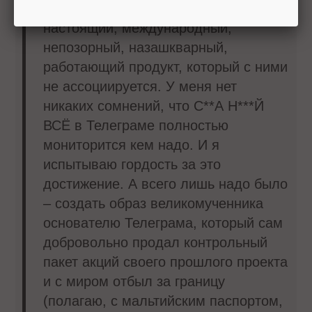
что им наконец удалось создать
настоящий, международный,
непозорный, назашкварный,
работающий продукт, который с ними
не ассоциируется. У меня нет
никаких сомнений, что С**А Н***Й
ВСЁ в Телеграме полностью
мониторится кем надо. И я
испытываю гордость за это
достижение. А всего лишь надо было
– создать образ великомученника
основателю Телеграма, который сам
добровольно продал контрольный
пакет акций своего прошлого проекта
и с миром отбыл за границу
(полагаю, с мальтийским паспортом,