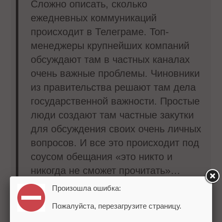
Сложно описать, сколько
ежедневных коммуникаций
происходит в Телеграме. Топ-
менеджеры крупнейших компаний
обсуждают там в частных каналах
очень важные проблемы. Чиновники
из правительства решают там дела
государственной важности. Простые
люди создают там частные закутки
для обсуждения своих очень личных
вопросов. И все это происходит под
соусом обещания «это никто и
никогда не сможет прочитать»…
Произошла ошибка:
И в этом месте я хотел бы пожать
Пожалуйста, перезагрузите страницу.
руку российским спецслужбам за то,