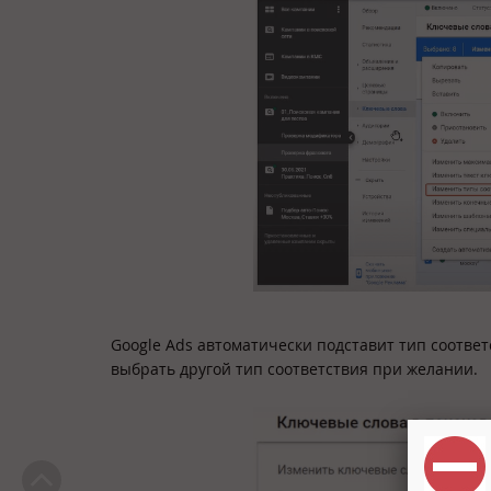
Google Ads автоматически подставит тип соотве
выбрать другой тип соответствия при желании.