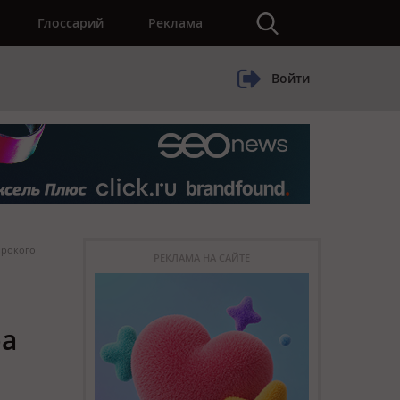
×
Глоссарий
Реклама
Войти
ирокого
РЕКЛАМА НА САЙТЕ
ра