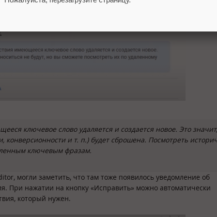
ееся ключевое слово удаляется и создается новое. Это значит,
и, конверсионности и т. п.) будет сброшена. Посмотреть истори
даленным ключевым фразам.
itor, могли заметить, что там тоже появилось уведомление об
я. При нажатии на кнопку «Исправить» можно автоматически
твия, который нужен.