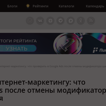
Блоги
Рейтинги
Каталоги
Календарь
нтернет-маркетингу: что проверить в Google Ads после отмены модификатора ш
тернет-маркетингу: что
ds после отмены модификато
я