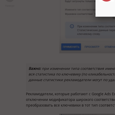
Наверх
Важно:
при изменении типа соответствия имеющ
вся статистика по ключевику (по кликабельност
данные статистики рекламодатели могут по у
Рекламодатели, которые работают с Google Ads Ed
отключении модификатора широкого соответстви
преобразовать все ключевики в тот тип соответс