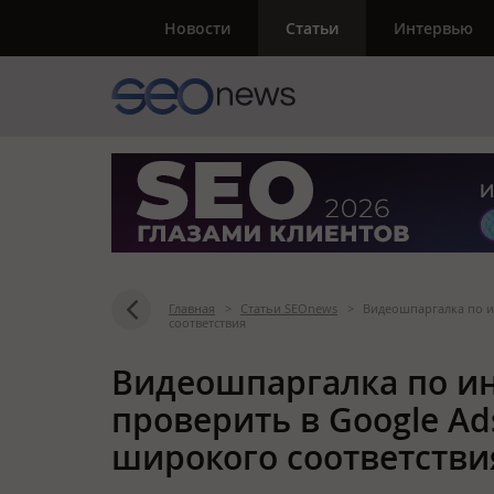
Новости
Статьи
Интервью
Главная
>
Статьи SEOnews
>
Видеошпаргалка по и
соответствия
Видеошпаргалка по ин
проверить в Google A
широкого соответстви