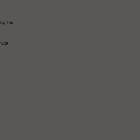
и, так
ться