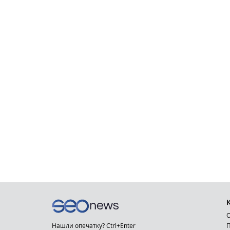
О
Нашли опечатку? Ctrl+Enter
П