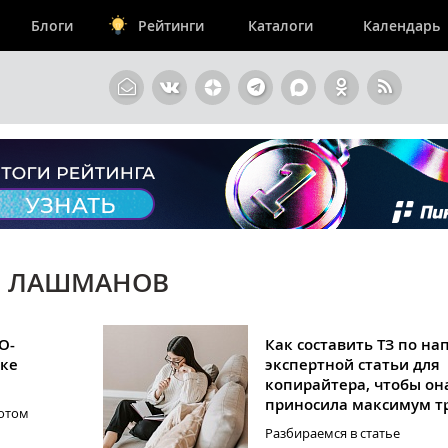
Блоги
Рейтинги
Каталоги
Календарь
Й ЛАШМАНОВ
O-
Как составить ТЗ по н
тке
экспертной статьи для
копирайтера, чтобы он
приносила максимум т
потом
Разбираемся в статье