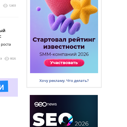
1
12403
вый
с
 роста
3
8026
Хочу рекламу. Что делать?