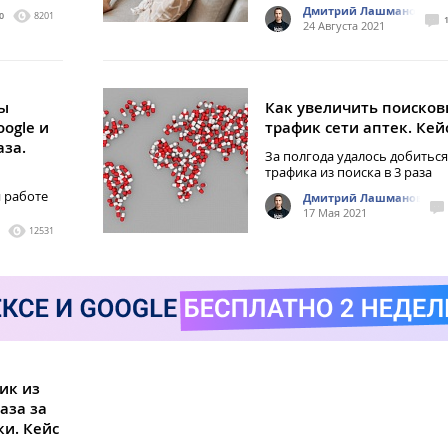
Дмитрий Лашманов
0
8201
24 Августа 2021
ры
Как увеличить поиско
oogle и
трафик сети аптек. Кей
аза.
За полгода удалось добиться
трафика из поиска в 3 раза
 работе
Дмитрий Лашманов
17 Мая 2021
12531
ик из
аза за
ки. Кейс