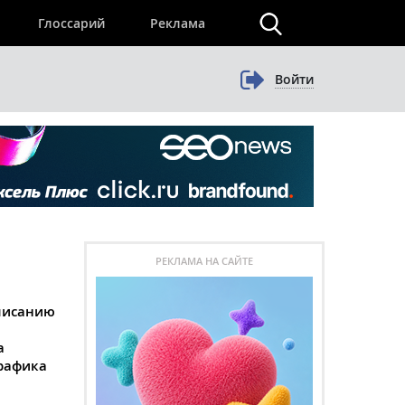
×
Глоссарий
Реклама
Войти
РЕКЛАМА НА САЙТЕ
аписанию
а
рафика