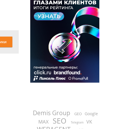
ики
Demis Group
Google
GEO
SEO
MAX
VK
Telegram