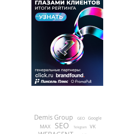
Demis Group
Google
GEO
SEO
MAX
VK
Telegram