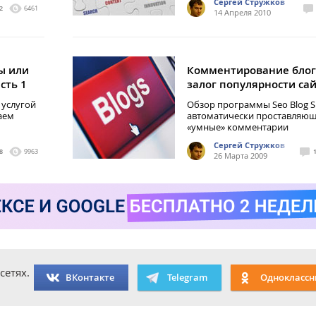
Сергей Стружков
2
6461
14 Апреля 2010
ы или
Комментирование блог
сть 1
залог популярности са
 услугой
Обзор программы Seo Blog S
аем
автоматически проставляю
«умные» комментарии
Сергей Стружков
8
9963
26 Марта 2009
сетях.
ВКонтакте
Telegram
Одноклассн