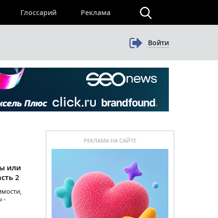
×
Глоссарий
Реклама
Войти
РЕКЛАМА НА САЙТЕ
ты или
асть 2
имости,
 -