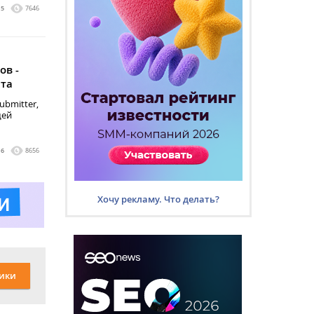
5
7646
ов -
йта
ubmitter,
щей
16
8656
Хочу рекламу. Что делать?
ики