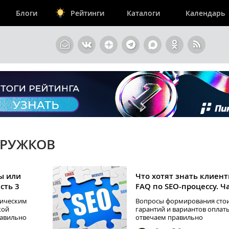
Блоги
Рейтинги
Каталоги
Календарь
ТРУЖКОВ
ы или
Что хотят знать клиен
сть 3
FAQ по SEO-процессу. Ч
тическим
Вопросы формирования сто
кой
гарантий и вариантов оплаты
равильно
отвечаем правильно