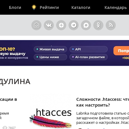
Блоги
Рейтинги
Каталоги
Календарь
 ДУЛИНА
сации в
Сложности .htaccess: чт
как настроить?
время
Labrika подготовила статью 
й
загадочном файле, в которо
расскажет о настройках .htac
74427