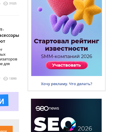
6
31025
т-
асессоры
ают
ет
ных
мизаторов
не для
7
13090
Хочу рекламу. Что делать?
ики