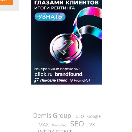
Demis Group
GEO
Google
SEO
MAX
VK
PromoPult