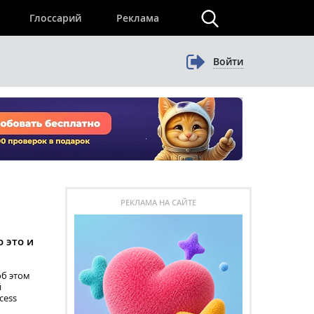
×
Глоссарий
Реклама
Войти
РЕКЛАМА НА САЙТЕ
о это и
об этом
й
cess