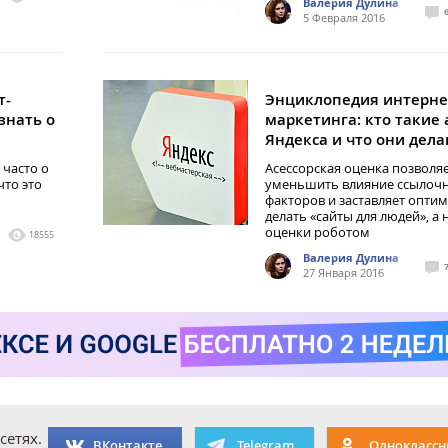
Валерия Дулина
5 Февраля 2016
т-
Энциклопедия интерне
знать о
маркетинга: кто такие 
Яндекса и что они дел
 часто о
Асессорская оценка позволя
что это
уменьшить влияние ссылоч
факторов и заставляет опти
делать «сайты для людей», а 
оценки роботом
18555
Валерия Дулина
27 Января 2016
сетях.
ВКонтакте
Telegram
Одноклассн