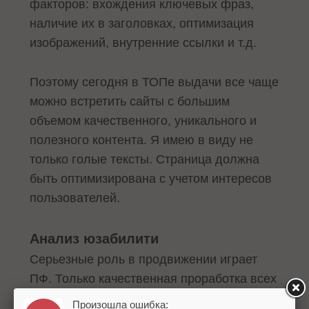
факторов: вхождения ключевых фраз,
наличие их в заголовках, оптимизация
изображений, внутренние ссылки и т.д.
Поэтому сегодня в ТОПе выдачи все чаще
можно встретить сайты с большим
объемом качественного, уникального и
полезного контента. Я имею в виду не
только голые тексты. Страница должна
быть оптимизирована с учетом интересов
пользователей.
Анализ юзабилити
Серьезные роль в продвижении играет
ПФ. Только качественная проработка всех
перечисленных направлений позволит
Произошла ошибка: