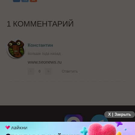
1 КОММЕНТАРИЙ
Константин
больше года назад
www.seonews.ru
-
0
+
Ответить
X | Закрыть