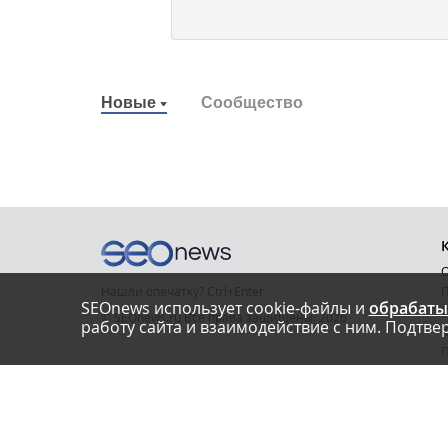
Новые
Сообщество
О
Нашли опечатку? Ctrl+Enter
П
SEOnews использует cookie-файлы и
обрабаты
У
© SEOnews.ru Все права защищены. 2026
работу сайта и взаимодействие с ним. Подтвер
К
Email редакции: info@seonews.ru
К
О
Телефон редакции:
+7 (909) 261-97-71