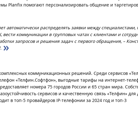
емы Planfix помогают персонализировать общение и таргетиро
ет автоматически распределять заявки между специалистами, 
, вести коммуникации в групповых чатах с клиентами и сотруд
работки запросов и решения задач с первого обращения, – Конс
.
комплексных коммуникационных решений. Среди сервисов «Тел
елефон «Телфин.Cофтфон», выгодные тарифы на интернет-теле
едоставляет номера 75 городов России и 65 стран мира. Собс
зоустойчивость сервисов и качественную связь «Телфин» для 
дит в топ-5 провайдеров IP-телефонии за 2024 год и топ-3