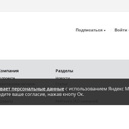
Подписаться
Войти
Компания
Разделы
 проекте
Новости
риглашаем авторов
Статьи
вает персональные данные
с использованием Яндекс М
словия публикации
Интервью
дите ваше согласие, нажав кнопу Ок.
онтакты
Блоги компаний
Правила
Рейтинги SEO-компаний
арта сайта
Календарь событий
бработка ПД
Каталог компаний
Каталог сервисов
Библиотека