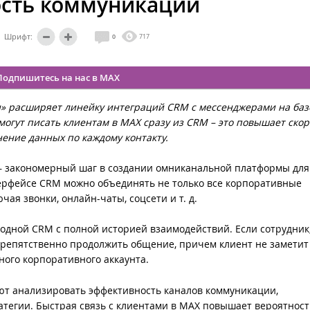
сть коммуникаций
Шрифт:
0
717
Подпишитесь на нас в MAX
» расширяет линейку интеграций CRM с мессенджерами на баз
могут писать клиентам в MAX сразу из CRM – это повышает скор
ение данных по каждому контакту.
 – закономерный шаг в создании омниканальной платформы для
ерфейсе CRM можно объединять не только все корпоративные
ая звонки, онлайн-чаты, соцсети и т. д.
одной CRM с полной историей взаимодействий. Если сотрудник
еспрепятственно продолжить общение, причем клиент не замети
ного корпоративного аккаунта.
т анализировать эффективность каналов коммуникации,
атегии. Быстрая связь с клиентами в MAX повышает вероятност