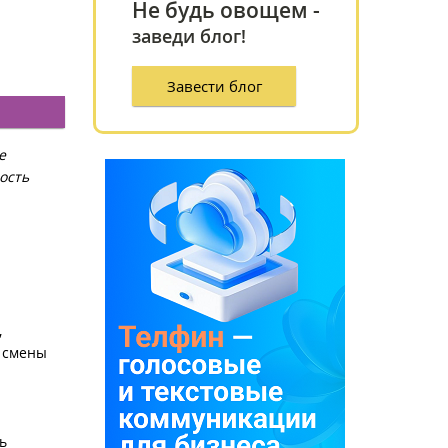
Не будь овощем -
заведи блог!
Завести блог
е
ость
,
т смены
ь