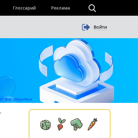
×
Глоссарий
Реклама
Войти
й
»