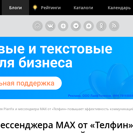
Блоги
Рейтинги
Каталоги
Календарь
я Planfix и мессенджера MAX от «Телфин» повышает эффективность коммуникаци
 мессенджера MAX от «Телфин