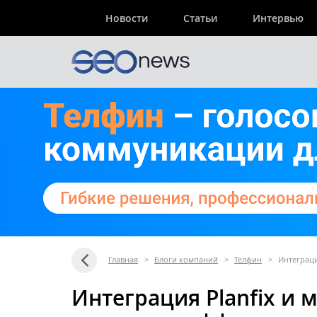
Новости
Статьи
Интервью
Главная
>
Блоги компаний
>
Телфин
>
Интеграци
Интеграция Planfix и