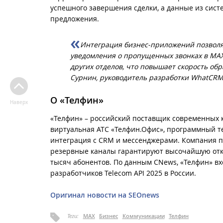
успешного завершения сделки, а данные из сист
предложения.
Интеграция бизнес-приложений позволя
уведомления о пропущенных звонках в MAX
других отделов, что повышает скорость об
Сурнин, руководитель разработки WhatCRM
О «Телфин»
Наверх
«Телфин» – российский поставщик современных 
виртуальная АТС «Телфин.Офис», программный т
интеграция с CRM и мессенджерами. Компания пр
резервные каналы гарантируют высочайшую отка
тысяч абонентов. По данным CNews, «Телфин» вхо
разработчиков Telecom API 2025 в России.
Оригинал новости на SEOnews
Теги:
MAX
Бизнес
Коммуникации
Телфин