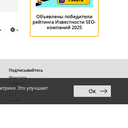
Объявлены победители
рейтинга Известности SEO-
компаний 2025
Подписывайтесь
ВКонтакте
Telegram
етрики. Это улучшает
Дзен
Ок
MAX
Тwitter
RSS
Рассылка