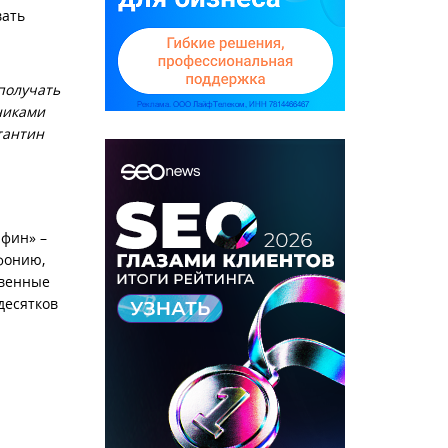
вать
получать
никами
тантин
фин» –
фонию,
твенные
десятков