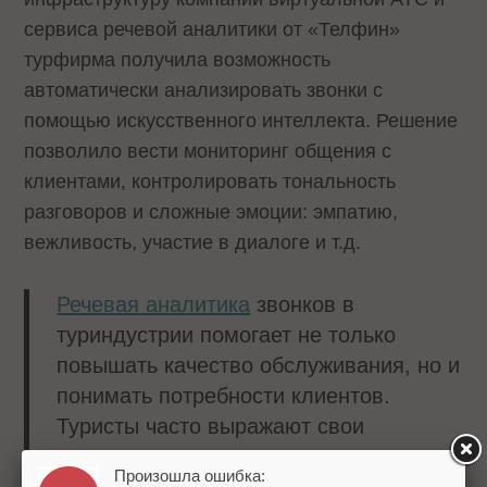
сервиса речевой аналитики от «Телфин»
турфирма получила возможность
автоматически анализировать звонки с
помощью искусственного интеллекта. Решение
позволило вести мониторинг общения с
клиентами, контролировать тональность
разговоров и сложные эмоции: эмпатию,
вежливость, участие в диалоге и т.д.
Речевая аналитика
звонков в
туриндустрии помогает не только
повышать качество обслуживания, но и
понимать потребности клиентов.
Туристы часто выражают свои
предпочтения или сомнения во время
Произошла ошибка: