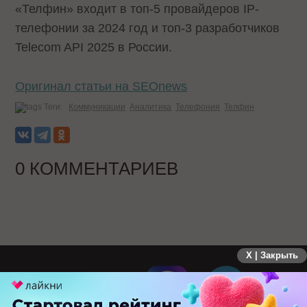
«Телфин» входит в топ-5 провайдеров IP-
телефонии за 2024 год и топ-3 разработчиков
Telecom API 2025 в России.
Оригинал статьи на SEOnews
Теги:
Коммуникации
Аналитика
Телефония
Телфин
0 КОММЕНТАРИЕВ
X | Закрыть