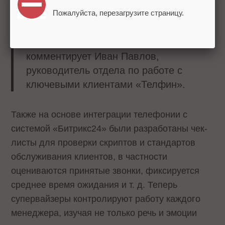
звонка. Анализ разговоров
Пожалуйста, перезагрузите страницу.
систематизирует данные, чтобы лучше
адаптировать предложения и
персонализировать услуги, –
комментирует Иван Павлов,
руководитель отдела по работе с
ключевыми клиентами «Телфин».
Также на основе интеграции телефонии с
системой «Битрикс24» были разработаны чек-
листы для проверки скриптов и стандартов
обслуживания клиентов, в частности
оцениваются принятые звонки, фиксируется
среднее время ожидания и т. д. Теперь
супервайзеры контролируют работу каждого
менеджера, изучая не только речь и эмоции