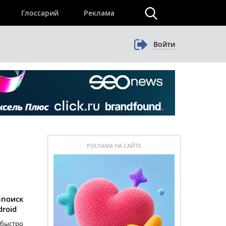
×
Глоссарий
Реклама
Войти
РЕКЛАМА НА САЙТЕ
-поиск
roid
 быстро