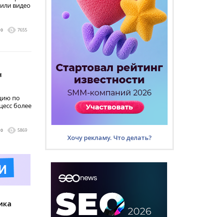
 или видео
0
7655
н
цию по
цесс более
0
5869
Хочу рекламу. Что делать?
ика