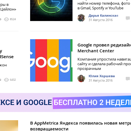
найти номер телефона, фото
уры в
в Gmail, Spotify и YouTube
 Цейлон»
Дарья Калинская
0
8524
31 Августа 2016
Google провел редизай
у
Merchant Center
dSense
Компания упростила навига
сайту и сделала рабочий про
Джон
прозрачным
Юлия Хоршева
2
6432
31 Августа 2016
В AppMetrica Яндекса появилась новая метр
возвращаемости