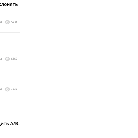
клонять
0
5734
3
6162
0
4749
ить A/B-