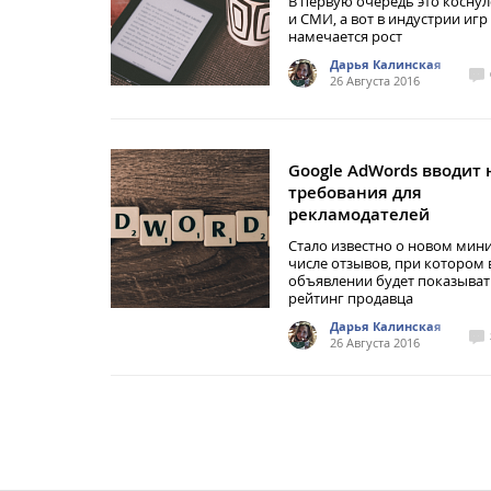
В первую очередь это коснул
и СМИ, а вот в индустрии игр
намечается рост
Дарья Калинская
26 Августа 2016
Google AdWords вводит
требования для
рекламодателей
Стало известно о новом ми
числе отзывов, при котором 
объявлении будет показыват
рейтинг продавца
Дарья Калинская
26 Августа 2016