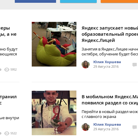
неры
Яндекс запускает новы
ы, а не
образовательный прое
Яндекс.Лицей
нно будут
Занятия в Яндекс.Лицее начн
сающиеся
октябре, обучение будет бе
Юлия Хоршева
29 Августа 2016
0
5952
странил
В мобильном Яндекс.М
с
появился раздел со ск
Перейти в новый раздел мо
с главного экрана
ые внутри
Юлия Хоршева
29 Августа 2016
0
5522