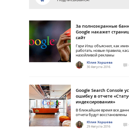
За полноэкранные бан
Google накажет страниц
сайт
Гэри Илш объяснил, как име
работать новые правила, ка
назойливой рекламы
Юлия Хоршева
30 Августа 2016
Google Search Console у
ошибку в отчете «Стату
индексирования»
В ближайшее время все данн
отчета будут восстановлены
Юлия Хоршева
29 Августа 2016