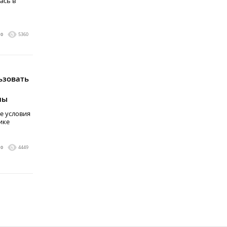
ась в
0
5360
ьзовать
мы
е условия
ике
0
4449