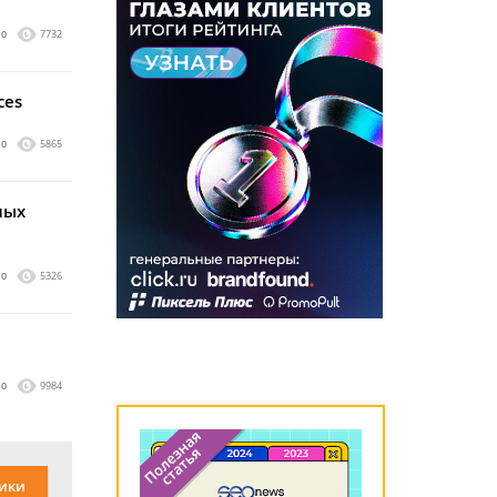
0
7732
ces
0
5865
ных
0
5326
0
9984
ики