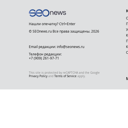
О
Нашли опечатку? Ctrl+Enter
П
У
© SEOnews.ru Все права защищены. 2026
К
Email редакции: info@seonews.ru
К
О
Телефон редакции:
+7 (909) 261-97-71
This site is protected by reCAPTCHA and the Google
Privacy Policy
and
Terms of Service
apply.