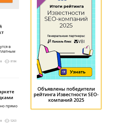
й
кт
утся в
сплатным
0
8184
Объявлены победители
аркете
рейтинга Известности SEO-
идками
компаний 2025
жно прямо
0
5263