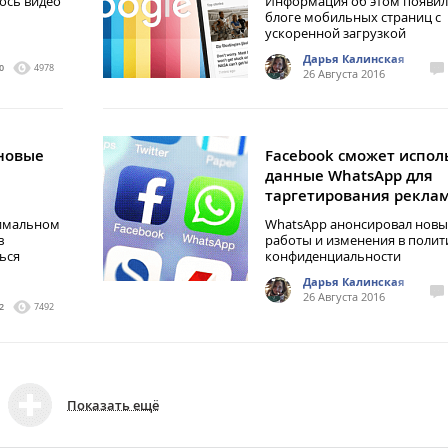
ось видео
Информация об этом появил
блоге мобильных страниц с
ускоренной загрузкой
Дарья Калинская
0
4978
26 Августа 2016
 новые
Facebook сможет испол
данные WhatsApp для
таргетирования рекла
нимальном
WhatsApp анонсировал новы
в
работы и изменения в полит
ься
конфиденциальности
Дарья Калинская
26 Августа 2016
2
7492
Показать ещё