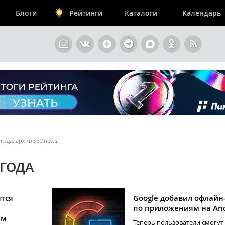
Блоги
Рейтинги
Каталоги
Календарь
6 года: архив SEOnews
 ГОДА
ятся
Google добавил офлайн
по приложениям на And
ам
Теперь пользователи смогут