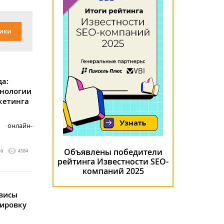
ики
да:
хнологии
кетинга
 онлайн-
Объявлены победители
0
4584
рейтинга Известности SEO-
компаний 2025
висы
кировку