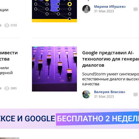
Марина Ибушева
ации
31 Мая 2023
0
3103
ривести
Google представил AI-
ства
технологию для генер
диалогов
нили
дерной
SoundStorm умеет синтезир
естественные диалоги высок
качества
0
2885
Валерия Власова
31 Мая 2023