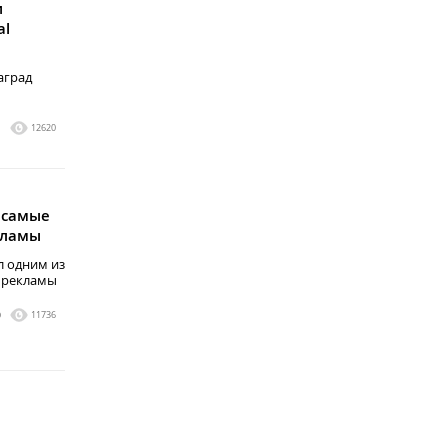
и
al
аград
1
12620
 самые
кламы
л одним из
 рекламы
0
11736