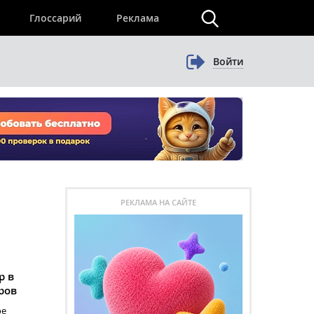
×
Глоссарий
Реклама
Войти
РЕКЛАМА НА САЙТЕ
р в
ров
ое