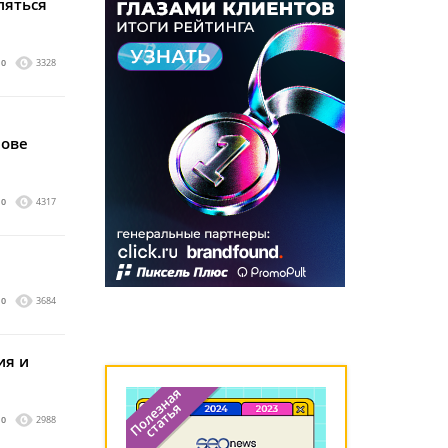
ляться
0
3328
нове
0
4317
0
3684
ия и
0
2988