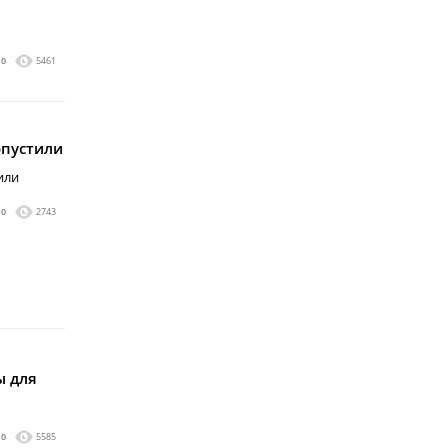
0
5461
опустили
или
0
2743
ы для
0
5585