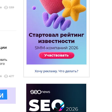
0
5359
ации
овать
ого
Хочу рекламу. Что делать?
0
4277