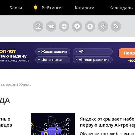
Блоги
Рейтинги
Каталоги
Календарь
ода: архив SEOnews
ОДА
атные
Яндекс открывает набо
авцов
первую школу AI-трене
Обучение в школе бесплатн