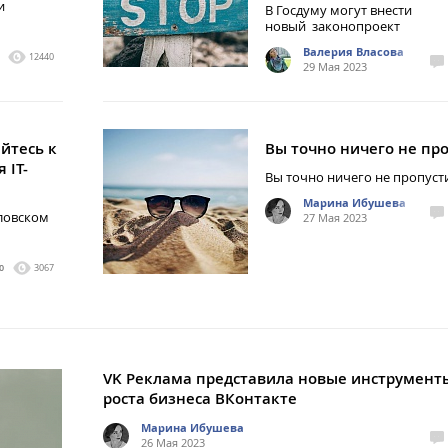
и
В Госдуму могут внести
новый законопроект
Валерия Власова
12440
29 Мая 2023
йтесь к
Вы точно ничего не пр
 IT-
Вы точно ничего не пропуст
Марина Ибушева
ловском
27 Мая 2023
0
3067
VK Реклама представила новые инструмент
роста бизнеса ВКонтакте
Марина Ибушева
26 Мая 2023