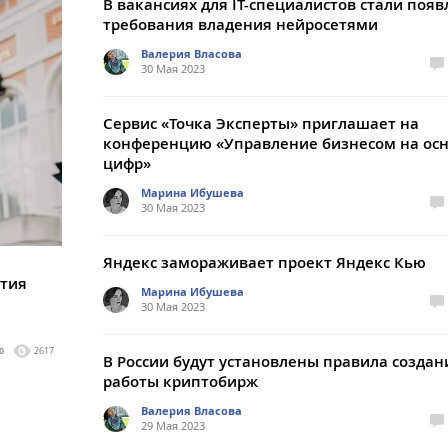
В вакансиях для IT-специалистов стали появ
требования владения нейросетями
Валерия Власова
30 Мая 2023
Сервис «Точка Эксперты» приглашает на
конференцию «Управление бизнесом на ос
цифр»
Марина Ибушева
30 Мая 2023
Яндекс замораживает проект Яндекс Кью
ития
Марина Ибушева
30 Мая 2023
0
2617
В России будут установлены правила создан
работы криптобирж
Валерия Власова
29 Мая 2023