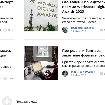
 импорт
Объявлены победител
го
премии Workspace Digit
Awards-2023
но, если
Чемпионом по количеству н
телей
стало агентство i-Media
Валерия Власова
0
4016
25 Мая 2023
вилась
Пре-роллы и баннеры –
ация
заметные форматы ре
При этом пре-ролл также ста
самых раздражающих видов
 основе
Марина Ибушева
25 Мая 2023
0
4760
Показать ещё