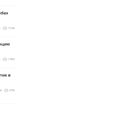
жбах
0
11534
енцию
0
11803
тие в
0
2706