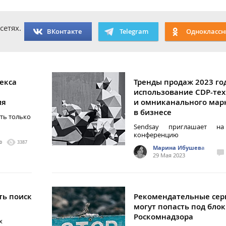
сетях.
ВКонтакте
Telegram
Одноклассн
екса
Тренды продаж 2023 го
использование CDP-те
ия
и омниканального мар
в бизнесе
ть только
Sendsay приглашает на
конференцию
0
3387
Марина Ибушева
29 Мая 2023
ть поиск
Рекомендательные сер
могут попасть под бло
Роскомнадзора
х