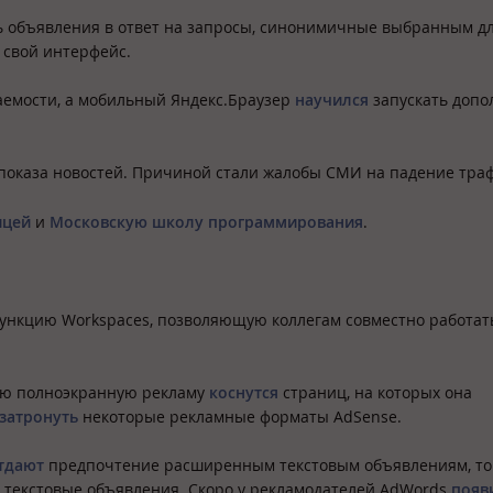
 объявления в ответ на запросы, синонимичные выбранным дл
 свой интерфейс.
емости, а мобильный Яндекс.Браузер
научился
запускать допо
 показа новостей. Причиной стали жалобы СМИ на падение тра
ицей
и
Московскую школу программирования
.
ункцию Workspaces, позволяющую коллегам совместно работат
вую полноэкранную рекламу
коснутся
страниц, на которых она
 затронуть
некоторые рекламные форматы AdSense.
тдают
предпочтение расширенным текстовым объявлениям, то 
е текстовые объявления. Скоро у рекламодателей AdWords
появ