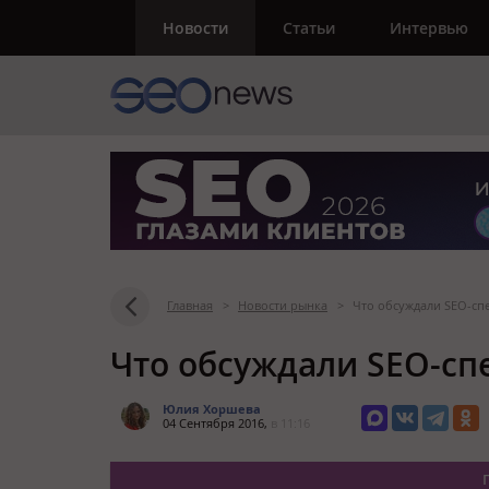
Новости
Статьи
Интервью
Главная
>
Новости рынка
>
Что обсуждали SEO-спе
Что обсуждали SEO-сп
Юлия Хоршева
04 Сентября 2016,
в 11:16