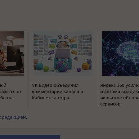
тый
VK Видео объединил
Яндекс 360 усили
вается от
комментарии канала в
и автоматизацию
збытка
Кабинете автора
июльское обнов
сервисов
с
редакцией
.