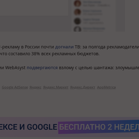
т-рекламу в России почти
догнали
ТВ: за полгода рекламодател
 что составило 38% всех рекламных бюджетов.
сии WebAsyst
подвергаются
взлому с целью шантажа: злоумышл
Google AdSense
Яндекс
Яндекс.Маркет
Яндекс.Директ
AppMetrica