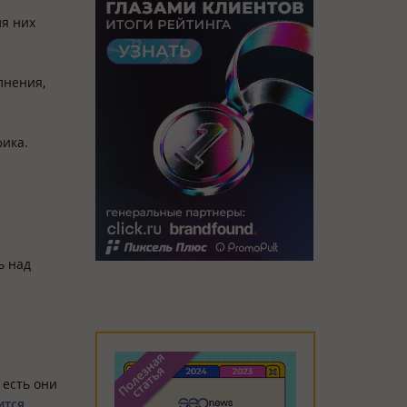
я них
лнения,
фика.
ь над
есть они
ится