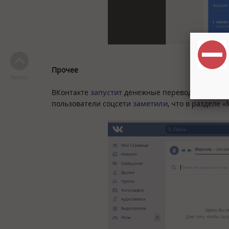
Прочее
Наверх
ВКонтакте
запустит
денежные переводы и
серви
пользователи соцсети
заметили
, что в разделе 