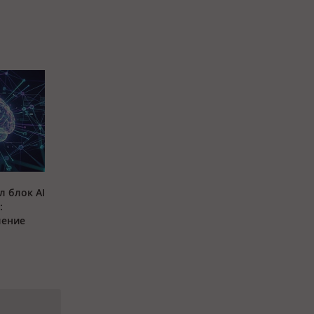
л блок AI
:
ление