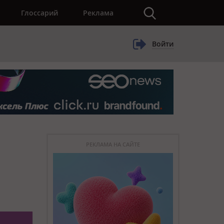
×
Глоссарий
Реклама
Войти
РЕКЛАМА НА САЙТЕ