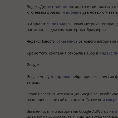
Яндекс.Директ
начнет
автоматически показывать
ключевым фразам, и
добавит
два новых отчета в
В AppMetrica
появилась
новая метрика возвраща
написанные для компьютерных браузеров.
Яндекс.Новости
отказались
от нового алгоритма
Кроме того, компания открыла набор в
Яндекс.Л
Google
Google Analytics
провел
ребрендинг и запустил ф
тегами.
Стало известно, что санкции Google за назойли
размещена, а не сайта в целом. Также они
могут
Выяснилось, что алгоритмы Google AdWords
не о
не будут ранжироваться лучше, чем стандартны