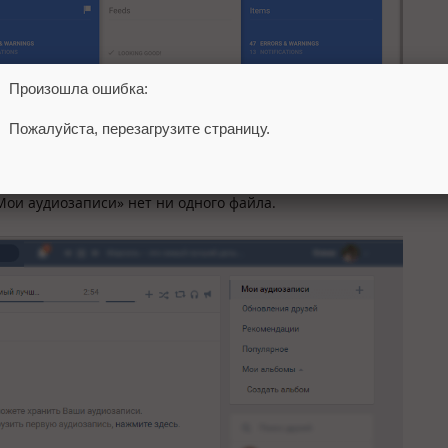
Произошла ошибка:
Пожалуйста, перезагрузите страницу.
с
для рассылки объявлений подписчикам сообществ. На этой н
«Мои аудиозаписи» нет ни одного файла.