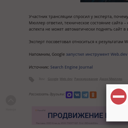
Участник трансляции спросил у эксперта, почему
Мюллер ответил, техническое состояние сайта –
аспекта не может автоматически поднять сайт в 
Эксперт посоветовал относиться к результатам 
Напомним, Google
запустил инструмент Web.dev
Источник:
Search Engine Journal
Теги:
Google
Web.dev
Ранжирование
Джон Мюллер
Рассказать друзьям:
Наверх