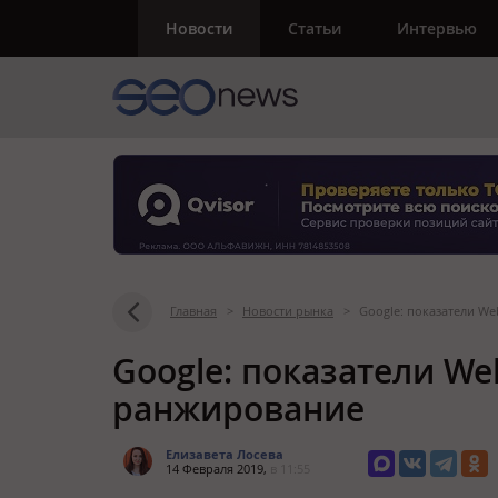
Новости
Статьи
Интервью
Главная
>
Новости рынка
>
Google: показатели W
Google: показатели We
ранжирование
Елизавета Лосева
14 Февраля 2019,
в 11:55