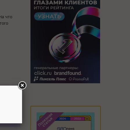
На что
того