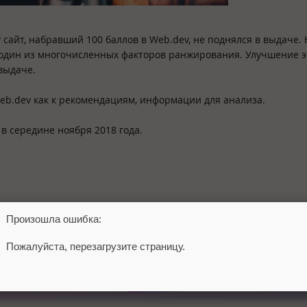
 сайт, набравший 100 баллов в Web.dev, не поднялся в выдаче. 
 один из многочисленных факторов ранжирования. Улучшение э
выдаче.
Web.dev как к рекомендациям, информации для анализа.
в середине ноября 2018 года.
Произошла ошибка:
Пожалуйста, перезагрузите страницу.