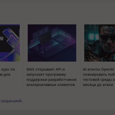
 курс по
MAX открывает API и
AI-агенты OpenAI
м для
запускает программу
планировать поб
поддержки разработчиков
тестовой среды з
альтернативных клиентов
месяца до атаки
с
редакцией
.