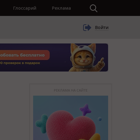
×
Глоссарий
Реклама
Войти
РЕКЛАМА НА САЙТЕ