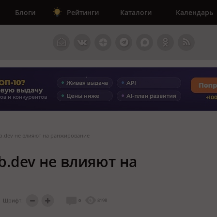
Блоги
Рейтинги
Каталоги
Календарь
eb.dev не влияют на ранжирование
b.dev не влияют на
Шрифт:
0
8198