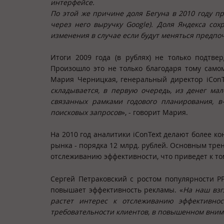
интерфейсе.
По этой же причине доля Бегуна в 2010 году 
через него выручку
Google
). Доля Яндекса сох
изменения в случае если будут меняться предпо
Итоги 2009 года (в рублях) не только подтве
Произошло это не только благодаря тому само
Мария Черницкая, генеральный директор iConTe
складывается, в первую очередь, из денег мал
связанных рамками годового планирования, в
поисковых запросов
», - говорит Мария.
На 2010 год аналитики iConText делают более ко
рынка - порядка 12 млрд. рублей. Основным тре
отслеживанию эффективности, что приведет к тому
Сергей Петраковский с ростом популярности PP
повышает эффективность рекламы. «
На наш взг
растет интерес к отслеживанию эффективно
требовательности клиентов, в повышенном внима