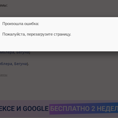
амы:
Произошла ошибка:
Пожалуйста, перезагрузите страницу.
мблера, Бегуна
)
блера, Бегуна
).
ансы