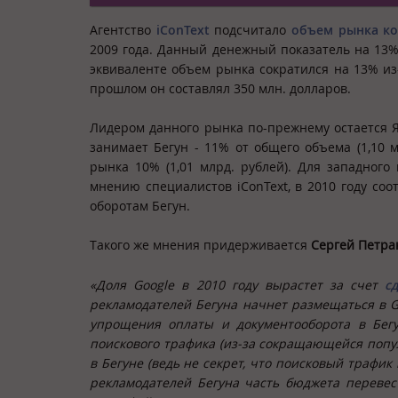
Агентство
iConText
подсчитало
объем рынка ко
2009 года. Данный денежный показатель на 13% 
эквиваленте объем рынка сократился на 13% из-
прошлом он составлял 350 млн. долларов.
Лидером данного рынка по-прежнему остается Ян
занимает Бегун - 11% от общего объема (1,10 
рынка 10% (1,01 млрд. рублей). Для западного
мнению специалистов iConText, в 2010 году со
оборотам Бегун.
Такого же мнения придерживается
Сергей Петра
«Доля
Google
в 2010 году вырастет за счет
с
рекламодателей Бегуна начнет размещаться в
G
упрощения оплаты и документооборота в Бе
поискового трафика (из-за сокращающейся поп
в Бегуне (ведь не секрет, что поисковый трафик
рекламодателей Бегуна часть бюджета переве