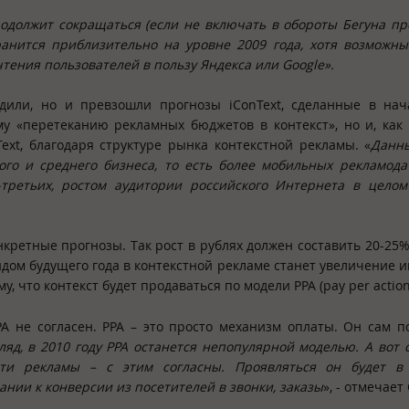
продолжит сокращаться (если не включать в обороты Бегуна 
ранится приблизительно на уровне 2009 года, хотя возможны
чтения пользователей в пользу Яндекса или
Google
».
рдили, но и превзошли прогнозы iConText, сделанные в нач
му «перетеканию рекламных бюджетов в контекст», но и, как
xt, благодаря структуре рынка контекстной рекламы. «
Данн
ого и среднего бизнеса, то есть более мобильных рекламода
-третьих, ростом аудитории российского Интернета в цело
нкретные прогнозы. Так рост в рублях должен составить 20-25%
ндом будущего года в контекстной рекламе станет увеличение и
, что контекст будет продаваться по модели PPA (pay per action
A не согласен. PPA – это просто механизм оплаты. Он сам п
ляд, в 2010 году
PPA останется непопулярной моделью. А вот с
сти рекламы – с этим согласны. Проявляться он будет в
нии к конверсии из посетителей в звонки, заказы
», - отмечает