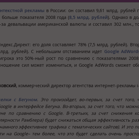
нтекстной рекламы
в России: он составил 9,61 млрд. рублей 
больше показателя 2008 года (
8,5 млрд. рублей
). Однако в д
за девальвации американской валюты и составил 302 млн., то
декс.Директ: его доля составляет 78% (7,5 млрд. рублей). Вто
млрд. рублей). С небольшим отставанием идет
Google AdWord
 игрока это 50%-ный рост по сравнению с показателями 2008
отношение сил может измениться, и Google AdWords сможет об
ковский
, коммерческий директор агентства интернет-рекламы i
делки с Бегуном
. Это произойдет, во-первых, за счет того, 
oogle
в интерфейсе Бегуна. Во-вторых, за счет того, что можн
гуне по сравнению с
Google
. В-третьих, за счет снижения к
улярности Рамблера) будет снижаться общая эффективность р
 намного эффективнее трафика с тематических сайтов). И это п
сти на
Google
– тем более, что это будет сделать очень просто