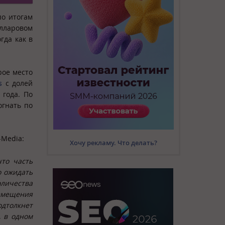
по итогам
олларовом
гда как в
рое место
s
с долей
 года. По
огнать по
-Media:
Хочу рекламу. Что делать?
что часть
о ожидать
оличества
азмещения
одтолкнет
, в одном