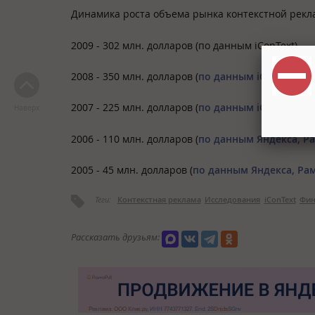
Динамика роста объема рынка контекстной рекл
2009 - 302 млн. долларов (по данным iConText)
2008 - 350 млн. долларов (
по данным iConText
)
2007 - 225 млн. долларов (
по данным iConText
)
Наверх
2006 - 110 млн. долларов (
по данным Яндекса, Ра
2005 - 45 млн. долларов (
по данным Яндекса, Рам
Теги:
Контекстная реклама
Исследования
iConText
Фин
Рассказать друзьям: