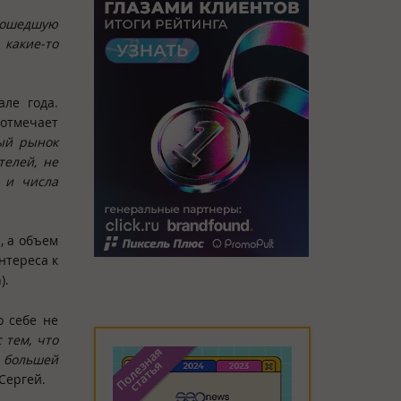
прошедшую
 какие-то
але года.
 отмечает
ый рынок
телей, не
м и числа
, а объем
нтереса к
).
о себе не
 тем, что
 большей
 Сергей.