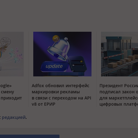
ogle»
Adfox обновил интерфейс
Президент Росси
 смену
маркировки рекламы
подписал закон 
t приходит
в связи с переходом на API
для маркетплейс
v8 от ЕРИР
цифровых платф
с
редакцией
.