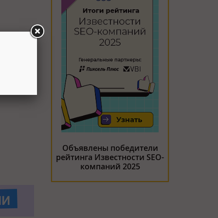
Объявлены победители
рейтинга Известности SEO-
компаний 2025