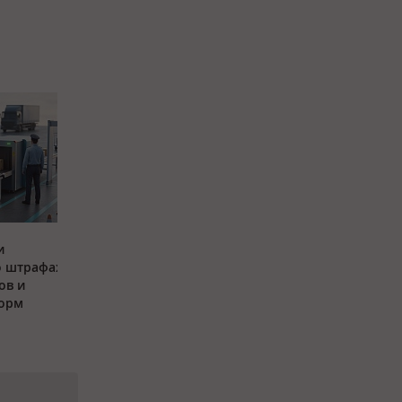
и
о штрафах
ов и
орм