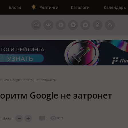
Блоги
Рейтинги
Каталоги
Календарь
ритм Google не затронет планшеты
ритм Google не затронет
Шрифт:
1
9328