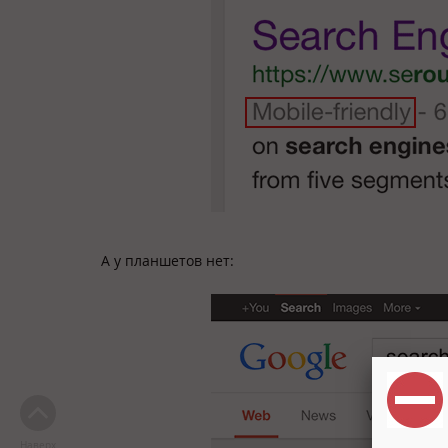
А у планшетов нет:
Наверх