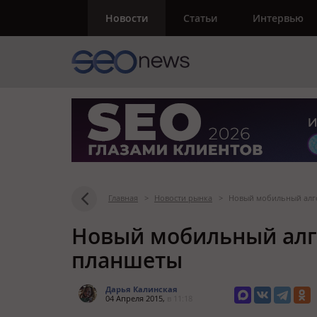
Новости
Статьи
Интервью
Главная
>
Новости рынка
>
Новый мобильный алго
Новый мобильный алго
планшеты
Дарья Калинская
04 Апреля 2015,
в 11:18