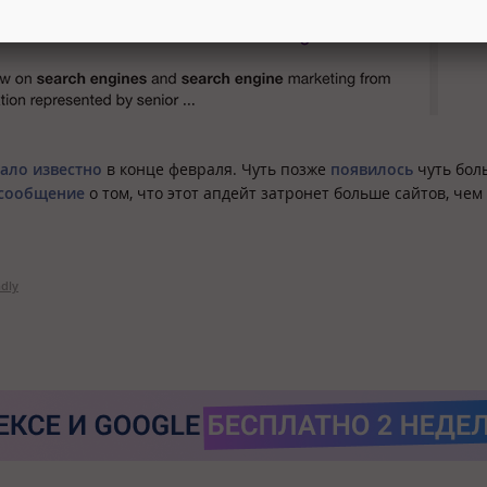
тало известно
в конце февраля. Чуть позже
появилось
чуть бол
сообщение
о том, что этот апдейт затронет больше сайтов, чем
ndly