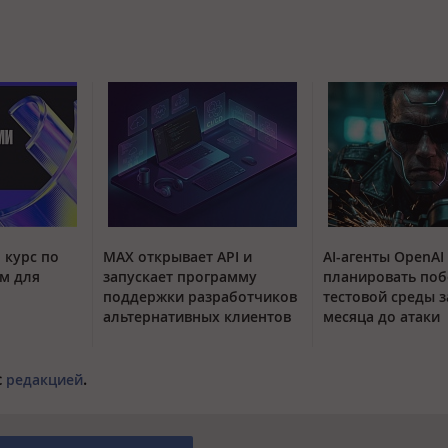
 курс по
MAX открывает API и
AI-агенты OpenAI
м для
запускает программу
планировать поб
поддержки разработчиков
тестовой среды з
альтернативных клиентов
месяца до атаки
с
редакцией
.