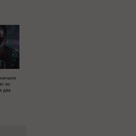
 начали
ег из
а два