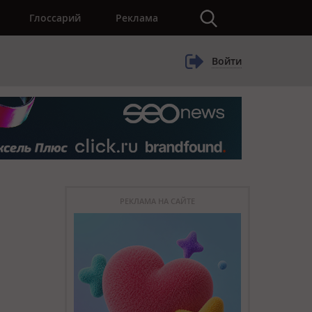
×
Глоссарий
Реклама
Войти
РЕКЛАМА НА САЙТЕ