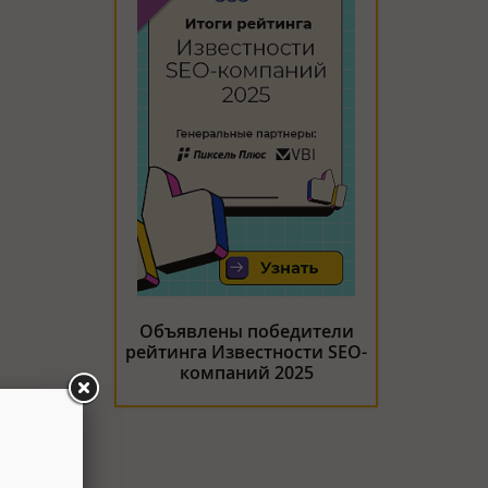
Объявлены победители
рейтинга Известности SEO-
компаний 2025