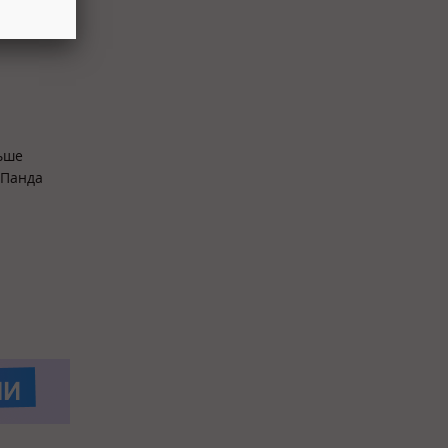
ьше
 Панда