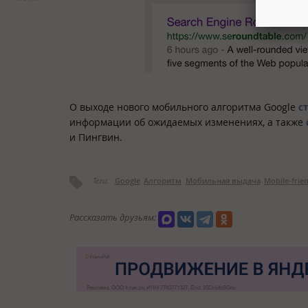
О выходе нового мобильного алгоритма Google
с
информации об ожидаемых изменениях, а также
и Пингвин.
Теги:
Google
Алгоритм
Мобильная выдача
Mobile-frie
Рассказать друзьям: