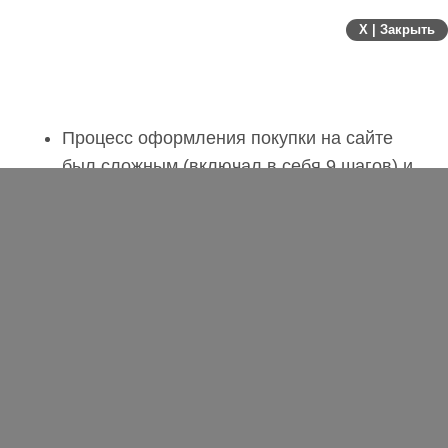
X | Закрыть
Процесс оформления покупки на сайте
был сложным (включал в себя 9 шагов) и
на каждом этапе завершения заказа
пользователи отсеивались, так и не
приобретая товар. Поэтому было решено
упростить этот процесс, сократив его до
трех этапов.