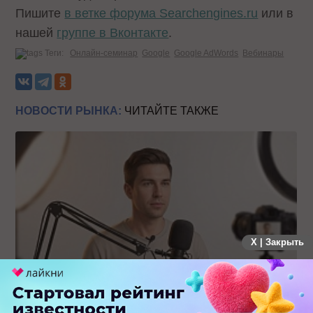
Пишите
в ветке форума Searchengines.ru
или в
нашей
группе в Вконтакте
.
Теги:
Онлайн-семинар
Google
Google AdWords
Вебинары
НОВОСТИ РЫНКА:
ЧИТАЙТЕ ТАКЖЕ
X | Закрыть
Российский рынок инфлюенс-маркетинга вошел в фазу
стагнации после нескольких лет роста