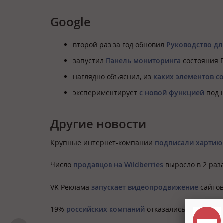
Google
второй раз за год обновил
Руководство дл
запустил
Панель мониторинга
состояния П
наглядно объяснил, из
каких элементов с
экспериментирует
с новой функцией
под н
Другие новости
Крупные интернет-компании
подписали хартию
Число
продавцов на Wildberries
выросло в 2 раза
VK Реклама
запускает видеопродвижение
сайтов
19%
российских компаний
отказались от SEO.