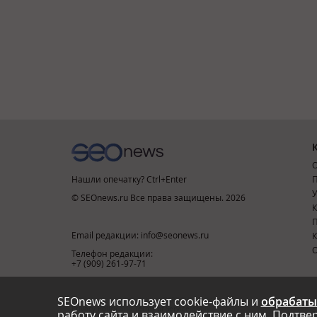
О
Нашли опечатку? Ctrl+Enter
П
У
© SEOnews.ru Все права защищены. 2026
К
Email редакции: info@seonews.ru
К
О
Телефон редакции:
+7 (909) 261-97-71
SEOnews использует cookie-файлы и
обрабаты
This site is protected by reCAPTCHA and the Google
Privacy Policy
and
Terms of Service
apply.
работу сайта и взаимодействие с ним. Подтвер