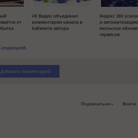
тый
VK Видео объединил
Яндекс 360 усили
вается от
комментарии канала в
и автоматизацию
збытка
Кабинете автора
июльское обнов
сервисов
с
редакцией
.
Добавить комментарий
Подписаться
Войти