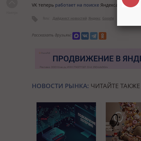
VK теперь
работает на поиске
Яндекса.
Наверх
Теги:
Дайджест новостей
Яндекс
Google
Рассказать друзьям:
НОВОСТИ РЫНКА:
ЧИТАЙТЕ ТАКЖЕ