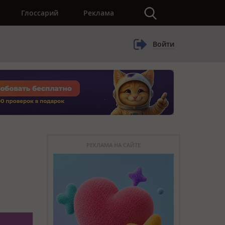
×
Глоссарий
Реклама
Войти
РЕКЛАМА НА САЙТЕ