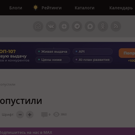
Блоги
Рейтинги
Каталоги
Календарь
ропустили
ропустили
Шрифт:
0
3860
Подпишитесь на нас в MAX