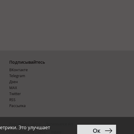
Подписывайтесь
ВКонтакте
Telegram
Дзен
MAX
Тwitter
RSS
Рассылка
Разработка сайта:
Renaissance Art
етрики. Это улучшает
Ок
12+
Продвижение сайта
:
Ingate