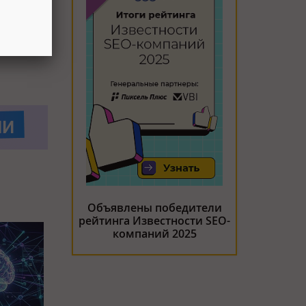
Объявлены победители
рейтинга Известности SEO-
компаний 2025