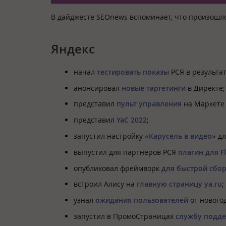
В дайджесте SEOnews вспоминает, что произошло
Яндекс
начал
тестировать показы
РСЯ в результат
анонсировал
новые таргетинги
в Директе;
представил
пульт управления
на Маркете 
представил
YaC 2022
;
запустил настройку
«Карусель в видео»
дл
выпустил для партнеров РСЯ
плагин для Fl
опубликовал фреймворк
для быстрой сбо
встроил Алису на
главную страницу ya.ru
;
узнал
ожидания пользователей
от нового
запустил в ПромоСтраницах
службу подд