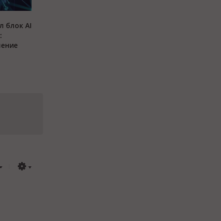
л блок AI
:
ление