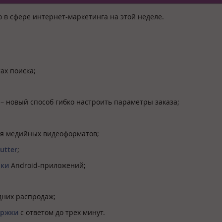
 в сфере интернет-маркетинга на этой неделе.
ах поиска;
– новый способ гибко настроить параметры заказа;
я медийных видеоформатов;
utter
;
рки
Android-приложений;
дних распродаж;
ержки
с ответом до трех минут.