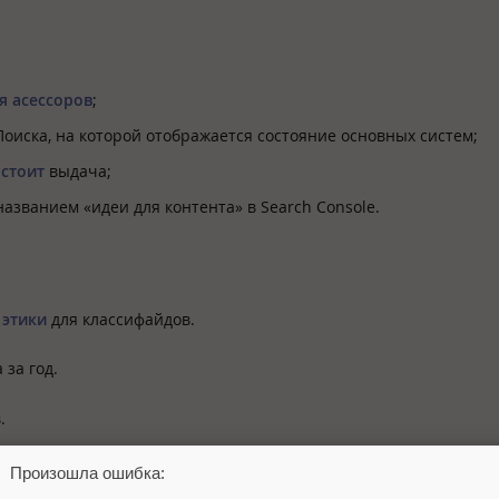
я асессоров
;
оиска, на которой отображается состояние основных систем;
остоит
выдача;
азванием «идеи для контента» в Search Console.
 этики
для классифайдов.
 за год.
.
Произошла ошибка: