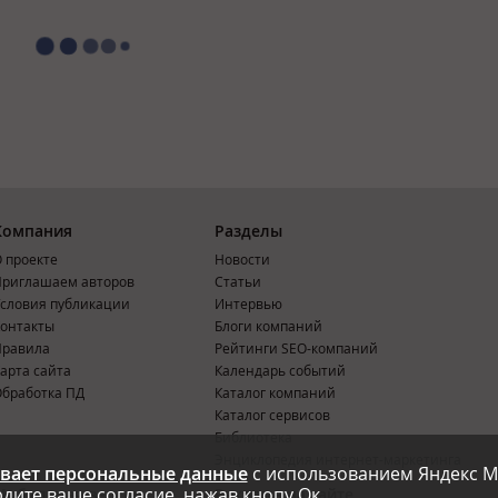
Компания
Разделы
 проекте
Новости
риглашаем авторов
Статьи
словия публикации
Интервью
онтакты
Блоги компаний
Правила
Рейтинги SEO-компаний
арта сайта
Календарь событий
бработка ПД
Каталог компаний
Каталог сервисов
Библиотека
Энциклопедия интернет-маркетинга
вает персональные данные
с использованием Яндекс М
дите ваше согласие, нажав кнопу Ок.
Мобильная версия
Реклама на сайте