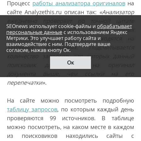
Процесс
работы анализатора оригиналов
на
сайте Analyzethis.ru описан так:
«Анализатор
ежедневно проверяет по точной цитате
SEOnews использует cookie-файлы и
обрабатывает
позиции ста статей-маркеров, для которых
персональные данные
с использованием Яндекс
Метрики. Это улучшает работу сайта и
известны адреса, где они находятся на
взаимодействие с ним. Подтвердите ваше
законных основаниях. Подсчитывается
согласие, нажав кнопу Ок.
количество запросов, для которых данный
Ок
поисковик дает ссылку на оригинал
документа выше, чем ссылки на его
перепечатки».
На сайте можно посмотреть подробную
таблицу запросов
, по которым каждый день
проверяются 99 источников. В таблице
можно посмотреть, на каком месте в каждом
из поисковиков находились сайты с