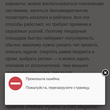
варианты: можно воспользоваться поисковыми
системами, заняться бенчамаркетингом,
посмотреть каталоги и рейтинги. Все эти
способы работают, но требуют времени и
серьёзных усилий. Поэтому тендерные
площадки быстро набирают популярность:
обычно заказчику нужно указать тип проекта,
описать задачи, очертить рамки бюджета и
сроки, выбрать регион — и можно ждать
откликов от исполнителей. Чем мощнее
тендерная площадка, тем выше
Произошла ошибка:
эффективность.
Пожалуйста, перезагрузите страницу.
Открытие нового сервиса комментирует
Анатолий Денисов
, главный редактор
проектов «Рейтинг Рунета» и CMS Magazine: