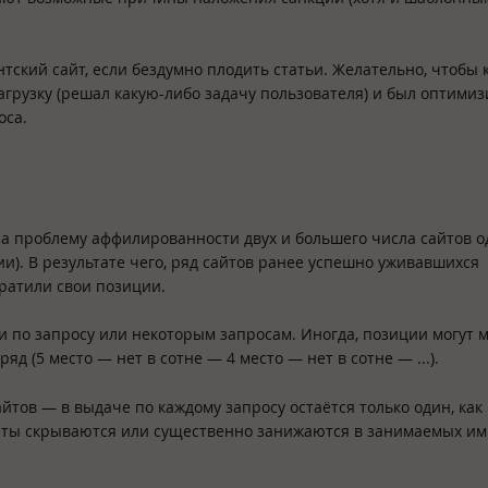
ентский сайт, если бездумно плодить статьи. Желательно, чтобы
грузку (решал какую-либо задачу пользователя) и был оптими
оса.
 за проблему аффилированности двух и большего числа сайтов 
и). В результате чего, ряд сайтов ранее успешно уживавшихся
ратили свои позиции.
и по запросу или некоторым запросам. Иногда, позиции могут 
д (5 место — нет в сотне — 4 место — нет в сотне — ...).
тов — в выдаче по каждому запросу остаётся только один, как
аты скрываются или существенно занижаются в занимаемых и