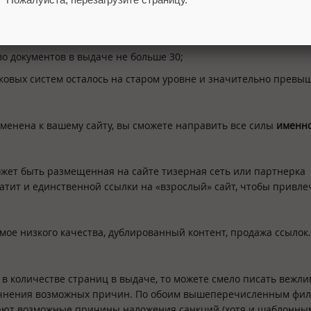
во документов в выдаче не больше 30;
сковых систем осталось на старом уровне и значительно превы
менена к вашему сайту, вы сможете направить все силы
именн
может быть размещенная на сайте тизерная сеть или партнерка
атит и единственной ссылки на «взрослый» сайт, чтобы привле
имое низкого качества, дублированный контент, продажа ссылок.
и в количестве страниц в выдаче, то можете смело писать вежли
точнения возможных причин. По обоим вышеперечисленным фи
ают возможные причины наложения санкций (хотя и шаблонны