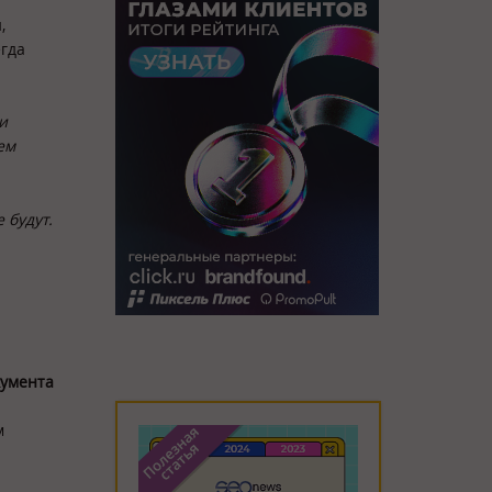
,
гда
и
ем
 будут.
кумента
м