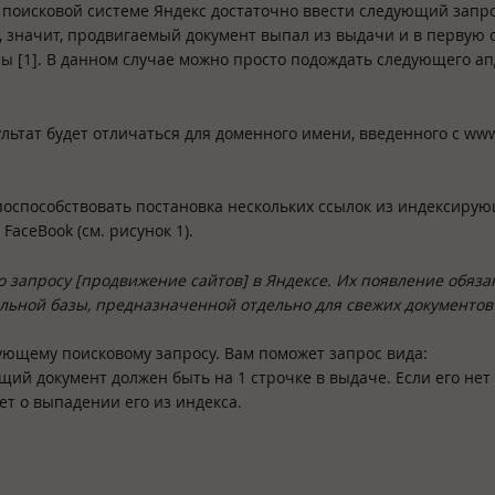
 поисковой системе Яндекс достаточно ввести следующий запро
ая, значит, продвигаемый документ выпал из выдачи и в первую
мы [1]. В данном случае можно просто подождать следующего а
ультат будет отличаться для доменного имени, введенного с www
оспособствовать постановка нескольких ссылок из индексиру
 FaceBook (см. рисунок 1).
о запросу [продвижение сайтов] в Яндексе. Их появление обяза
льной базы, предназначенной отдельно для свежих документов
есующему поисковому запросу. Вам поможет запрос вида:
щий документ должен быть на 1 строчке в выдаче. Если его нет
ет о выпадении его из индекса.