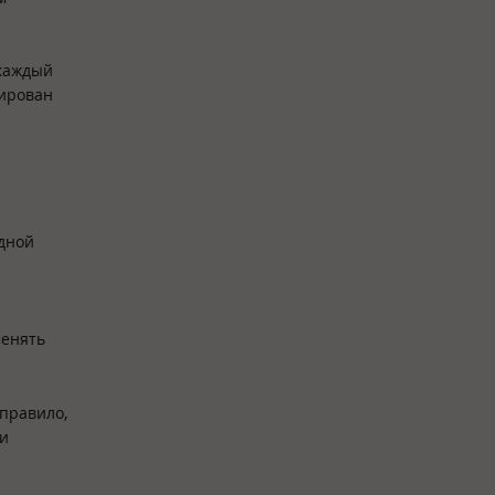
 каждый
зирован
одной
менять
 правило,
ми