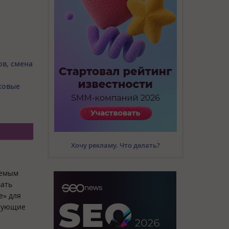
ов, смена
аковые
Хочу рекламу. Что делать?
аемым
вать
е» для
ирующие