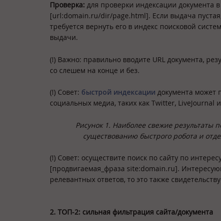
Проверка:
для проверки индексации документа в
[url:domain.ru/dir/page.html]. Если выдача пуст
требуется вернуть его в индекс поисковой систе
выдачи.
(!) Важно: правильно вводите URL документа, рез
со слешем на конце и без.
(!) Совет:
быстрой индексации
документа может п
социальных медиа, таких как Twitter, LiveJournal и
Рисунок 1. Наиболее свежие результаты п
существованию быстрого робота и отде
(!) Совет: осуществите поиск по сайту по интер
[продвигаемая_фраза site:domain.ru]. Интересую
релевантных ответов, то это также свидетельству
2. ТОП-2: сильная фильтрация сайта/документа