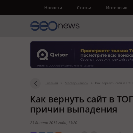
Новости
Статьи
Интервью
Главная
>
Мастер-классы
>
Как вернуть сайт в ТО
Как вернуть сайт в Т
причин выпадения
23 Января 2013 года
, 13:20