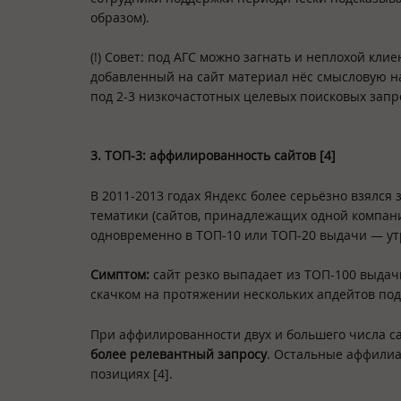
образом).
(!) Совет: под АГС можно загнать и неплохой кли
добавленный на сайт материал нёс смысловую на
под 2-3 низкочастотных целевых поисковых запр
3. ТОП-3: аффилированность сайтов [4]
В 2011-2013 годах Яндекс более серьёзно взялся
тематики (сайтов, принадлежащих одной компани
одновременно в ТОП-10 или ТОП-20 выдачи — ут
Симптом:
сайт резко выпадает из ТОП-100 выдач
скачком на протяжении нескольких апдейтов подря
При аффилированности двух и большего числа сай
более релевантный запросу
. Остальные аффили
позициях [4].