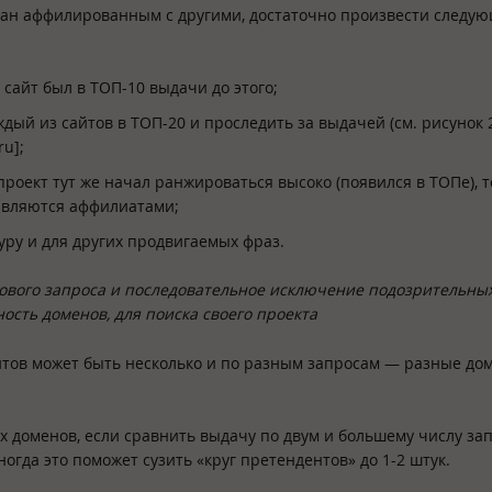
знан аффилированным с другими, достаточно произвести следу
 сайт был в ТОП-10 выдачи до этого;
ый из сайтов в ТОП-20 и проследить за выдачей (см. рисунок 2
ru];
проект тут же начал ранжироваться высоко (появился в ТОПе), т
являются аффилиатами;
уру и для других продвигаемых фраз.
кового запроса и последовательное исключение подозрительны
сть доменов, для поиска своего проекта
айтов может быть несколько и по разным запросам — разные до
ных доменов, если сравнить выдачу по двум и большему числу за
огда это поможет сузить «круг претендентов» до 1-2 штук.