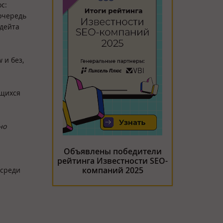
с:
 очередь
пдейта
 и без,
ющихся
но
Объявлены победители
рейтинга Известности SEO-
компаний 2025
 среди