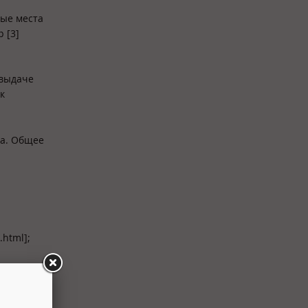
тые места
 [3]
 выдаче
к
та. Общее
html];