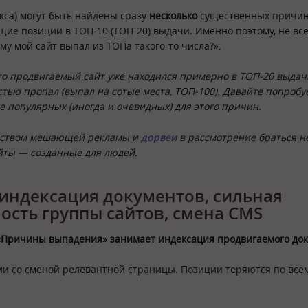
са) могут быть найдены сразу
несколько
существенных причин
е позиции в ТОП-10 (ТОП-20) выдачи. Именно поэтому, не все
у мой сайт выпал из ТОПа такого-то числа?».
 что продвигаемый сайт уже находился примерно в ТОП-20 выдач
ью пропал (выпал на сотые места, ТОП-100). Давайте попробу
 популярных (иногда и очевидных) для этого причин.
чеством мешающей рекламы и
дорвеи
в рассмотрение браться не
йты — созданные для людей.
индексация документов, сильная
сть группы сайтов, смена CMS
 «Причины выпадения» занимает индексация продвигаемого до
ии со сменой релевантной страницы. Позиции теряются по все