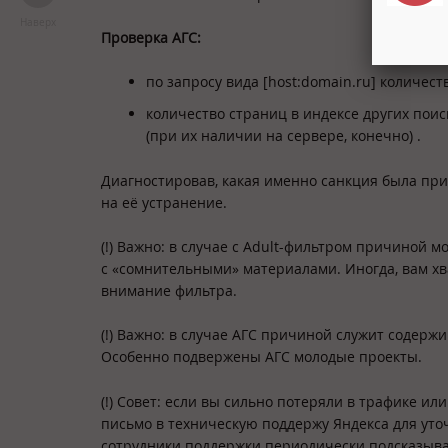
Наверх
Проверка АГС:
по запросу вида [host:domain.ru] количест
количество страниц в индексе других пои
(при их наличии на сервере, конечно) .
Диагностировав, какая именно санкция была при
на её устранение.
(!) Важно: в случае с Adult-фильтром причиной 
с «сомнительными» материалами. Иногда, вам хв
внимание фильтра.
(!) Важно: в случае АГС причиной служит содерж
Особенно подвержены АГС молодые проекты.
(!) Совет: если вы сильно потеряли в трафике ил
письмо в техническую поддержу Яндекса для у
сотрудники поддержки периодически подсказыв