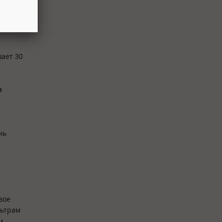
шает 30
о
чь
вое
льтрам
м