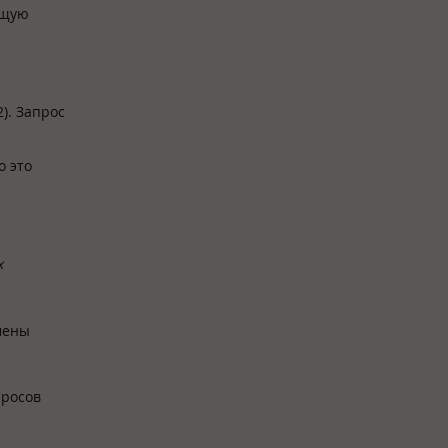
ющую
). Запрос
о это
х
мены
просов