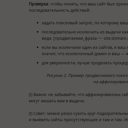
Проверка
: чтобы понять, что ваш сайт был при
последовательность действий:
задать поисковый запрос, по которому ваш
последовательно исключить из выдачи кажд
вида: [продвигаемая_фраза ~~ site:domain.
если вы исключили один из сайтов, и ваш 
значит, что исключенный домен и ваш — 
для уверенности, лучше проделать процед
Рисунок 2. Пример продвигаемого поис
на аффилированно
(!) Важно: не забывайте, что аффилированных с
могут мешать вам в выдаче.
(!) Совет: можно резко сузить круг подозритель
и выявить сайты присутствующие и там и там. Ин