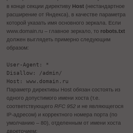
в конце секции директиву
Host
(нестандартное
расширение от Яндекса), в качестве параметра
которой указать имя основного зеркала. Если
www.domain.ru – главное зеркало, то
robots.txt
должен выглядеть примерно следующим
образом:
User-Agent: *
Disallow: /admin/
Host: www.domain.ru
Параметр директивы Host обязан состоять из
одного допустимого имени хоста (т.е.
соответствующего
RFC 952
и не являющегося
IP-адресом) и корректного номера порта (по
умолчанию – 80), отделенным от имени хоста
двоеточием: