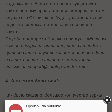
содержанию. Если в интернете существует
сайт и по нему проставляется редирект, в этом
случае его CY никак не будет участвовать при
подсчете индекса цитирования основного
сайта.
Служба поддержки Яндекса советует:
«Если вы
хозяин ресурса и считаете, что ваш индекс
цитирования получился заниженным по одной
из этих причин, напишите, пожалуйста,
письмо на support@catalog.yandex.ru»
.
4. Как с этим бороться?
Как было сказано, большое количество зеркал
засоряет индексные базы поисковых машин и
Произошла ошибка:
приводит к появлению дубликатов в