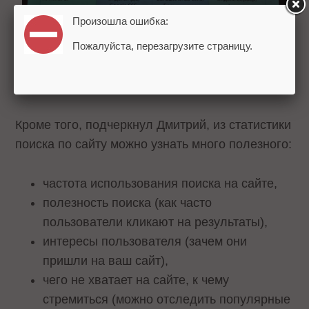
Произошла ошибка:
Пожалуйста, перезагрузите страницу.
Лучшее решение - серверное ПО. Данный тип
позволяет делать любые настройки, но требует
наличия команды разработчиков.
Кроме того, подчеркнул Дмитрий, из статистики
поиска по сайту можно узнать много полезного:
частота использования поиска на сайте,
полезность поиска (как часто
пользователи кликают на результаты),
интересы пользователя (зачем они
пришли на ваш сайт),
чего не хватает на сайте, к чему
стремиться (можно отследить популярные