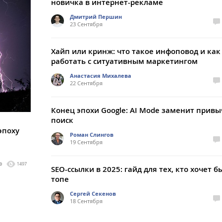
новичка в интернет-рекламе
Дмитрий Першин
23 Сентября
Хайп или кринж: что такое инфоповод и как
работать с ситуативным маркетингом
Анастасия Михалева
22 Сентября
Конец эпохи Google: AI Mode заменит прив
поиск
эпоху
Роман Слингов
19 Сентября
0
1497
SEO-ссылки в 2025: гайд для тех, кто хочет б
топе
Сергей Секенов
18 Сентября