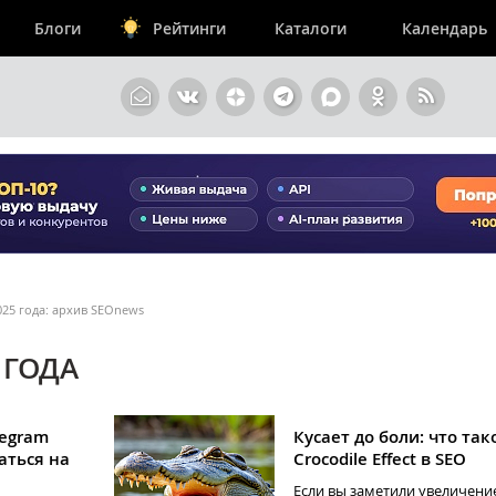
Блоги
Рейтинги
Каталоги
Календарь
025 года: архив SEOnews
 ГОДА
legram
Кусает до боли: что так
аться на
Crocodile Effect в SEO
Если вы заметили увеличени