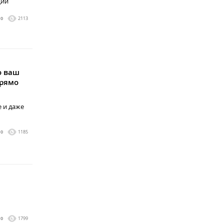
ции
0
2113
о ваш
прямо
е и даже
0
1185
0
1799