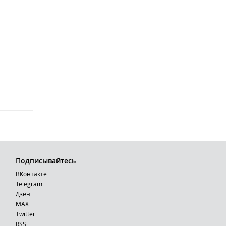
Подписывайтесь
ВКонтакте
Telegram
Дзен
MAX
Тwitter
RSS