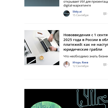
открывает ИИ для презентац
digital-маркетинге
Slidy.ai
15 Сентября
Нововведения с 1 сентя
2025 года в России в об
платежей: как не насту
юридические грабли
Что необходимо знать бизне
Игорь Язев
12 Сентября