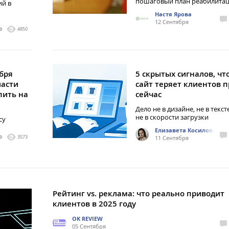
пошаговый план реабилита
ий в
Настя Ярова
12 Сентября
0
4850
бря
5 скрытых сигналов, чт
ласти
сайт теряет клиентов 
пить на
сейчас
Дело не в дизайне, не в текст
не в скорости загрузки
су
Елизавета Косилова
0
3573
11 Сентября
Рейтинг vs. реклама: что реально приводит
клиентов в 2025 году
OK REVIEW
05 Сентября