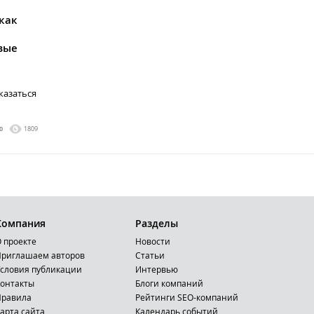
как
вые
казаться
0
1809
Компания
Разделы
 проекте
Новости
риглашаем авторов
Статьи
словия публикации
Интервью
онтакты
Блоги компаний
Правила
Рейтинги SEO-компаний
арта сайта
Календарь событий