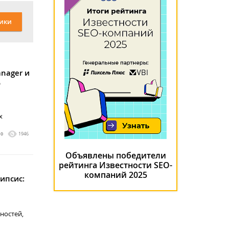
ики
anager и
о
х
0
1946
Объявлены победители
рейтинга Известности SEO-
компаний 2025
ипсис:
ностей,