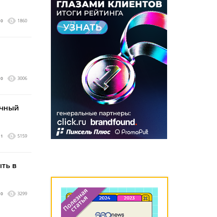
0
1860
0
3006
ычный
1
5159
ыть в
0
3299