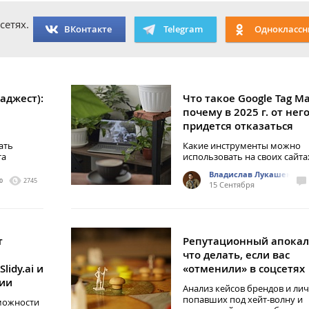
сетях.
ВКонтакте
Telegram
Одноклассн
аджест):
Что такое Google Tag M
почему в 2025 г. от нег
придется отказаться
ать
Какие инструменты можно
та
использовать на своих сайта
Владислав Лукашенко
0
2745
15 Сентября
т
Репутационный апокал
что делать, если вас
lidy.ai и
«отменили» в соцсетях
гии
Анализ кейсов брендов и лич
попавших под хейт-волну и
зможности