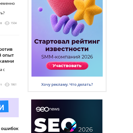
временно
ть?
0
1504
ротив
й опыт
 камни
а с
Хочу рекламу. Что делать?
1
1861
х ошибок