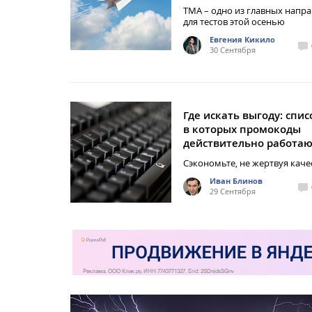
TMA – одно из главных напр
для тестов этой осенью
Евгения Кикило
30 Сентября
Где искать выгоду: спис
в которых промокоды
действительно работа
Сэкономьте, не жертвуя кач
Иван Блинов
29 Сентября