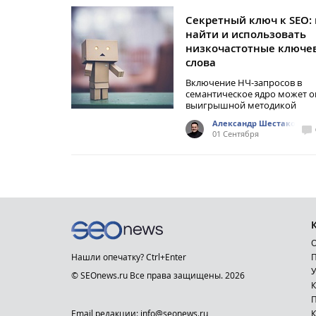
Секретный ключ к SEO: 
найти и использовать
низкочастотные ключе
слова
Включение НЧ-запросов в
семантическое ядро может о
выигрышной методикой
Александр Шестаков
01 Сентября
О
Нашли опечатку? Ctrl+Enter
П
У
© SEOnews.ru Все права защищены. 2026
К
Email редакции: info@seonews.ru
К