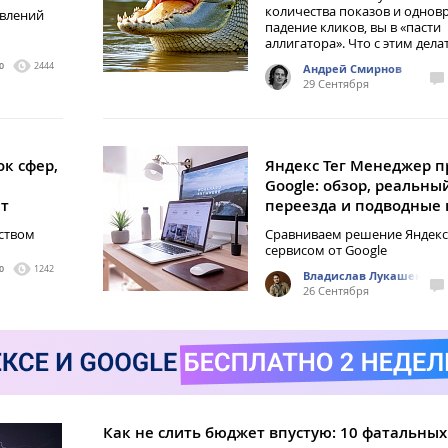
количества показов и одно
авлений
падение кликов, вы в «пасти
аллигатора». Что с этим дела
0
2444
Андрей Смирнов
29 Сентября
ок сфер,
Яндекс Тег Менеджер п
Google: обзор, реальны
ют
переезда и подводные
еством
Сравниваем решение Яндекс
сервисом от Google
0
1242
Владислав Лукашенко
26 Сентября
Как не слить бюджет впустую: 10 фатальны