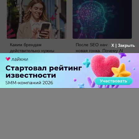
Каким брендам
После SEO начинается
X | Закрыть
действительно нужны
новая гонка. Почему AI
mobile push-
Velocity может стать
коммуникации, а для кого
главным KPI бизнеса в
это – лишняя трата
ближайшие пять лет
ресурсов
0 КОММЕНТАРИЕВ