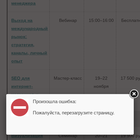
менеджера
Выход на
Вебинар
15:00–16:00
Бесплат
международный
рынок:
стратегия,
каналы, личный
опыт
SEO для
Мастер-класс
19–22
17 500 ру
интернет-
ноября
магазинов и
Произошла ошибка:
сайтов услуг
Пожалуйста, перезагрузите страницу.
20 ноября
Визуализация
Семинар
20–21
19 900 ру