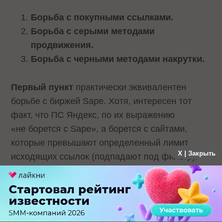
Борьба с покупными ссылками.
Борьба с серыми методами
продвижения.
Борьба с черными методами накрутки.
Первый пункт
практически эквивалентен
борьбе с биржей Sape. Хотя, интересен тот
факт, что ПС Яндекс, по их выражению
«не борется с Sape», а борется с сайтами,
которые превышают определенный лимит
X | Закрыть
исходящих ссылок (подпадают под фильтр).
За всё время существования ссылочная биржа
Sape.ru претерпела невиданный прогресс.
От просто гибкого инструмента купли-продажи