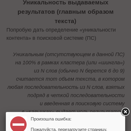
Уникальность выдаваемых
результатов (главным образом
текста)
Попробую дать определение «уникальности
контента» в поисковой системе (ПС)
Уникальным (отсутствующем в данной ПС)
на 100% в рамках кластера (или «шингла»)
из N слов (обычно N берется 6 до 9)
считается тот объем текста, в котором
любая последовательность из N слов, взятых
подряд в четкой последовательности
и введенная в поисковую систему
в «кавычках» выдает ноль результатов.
Произошла ошибка:
Муркетолог
Пожалуйста, перезагрузите страницу.