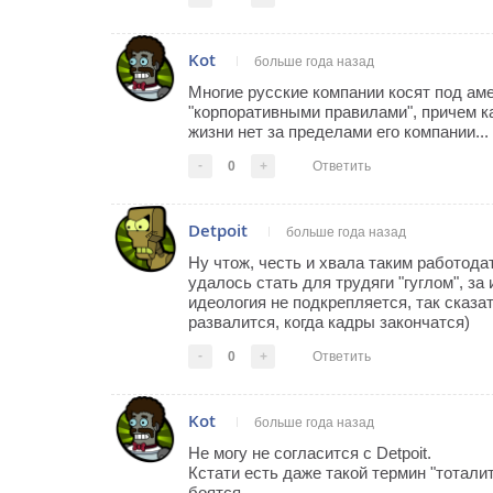
Kot
больше года назад
Многие русские компании косят под аме
"корпоративными правилами", причем как
жизни нет за пределами его компании...
-
0
+
Ответить
Detpoit
больше года назад
Ну чтож, честь и хвала таким работода
удалось стать для трудяги "гуглом", за 
идеология не подкрепляется, так сказа
развалится, когда кадры закончатся)
-
0
+
Ответить
Kot
больше года назад
Не могу не согласится с Detpoit.
Кстати есть даже такой термин "тотали
боятся.