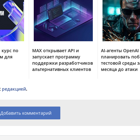
 курс по
MAX открывает API и
AI-агенты OpenAI
м для
запускает программу
планировать поб
поддержки разработчиков
тестовой среды з
альтернативных клиентов
месяца до атаки
с
редакцией
.
Добавить комментарий