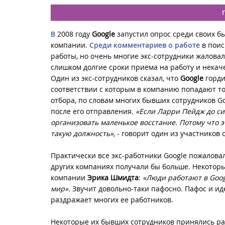
В
2008 году
Google
запустил опрос среди своих бы
компании.
Среди комментариев о работе
в пои
работы, но очень многие экс-сотрудники жалова
слишком долгие сроки приема на работу и некач
Один из экс-сотрудников сказал, что
Google
горди
соответствии с которым в компанию попадают т
отбора, по словам многих бывших сотрудников G
после его отправления.
«Если Ларри Пейдж до си
организовать маленькое восстание. Потому что 
такую должность»,
- говорит один из участников 
Практически все экс-работники Google пожаловал
других компаниях получали бы больше. Некоторы
компании
Эрика Шмидта
:
«Люди работают в
Goog
мир».
Звучит довольно-таки пафосно. Пафос и ид
раздражает многих ее работников.
Некоторые их бывших сотрудников принялись ра