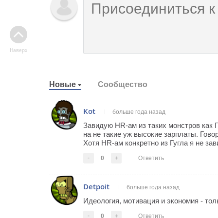
Наверх
Новые
Сообщество
Kot
больше года назад
Завидую HR-ам из таких монстров как Г
на не такие уж высокие зарплаты. Говор
Хотя HR-ам конкретно из Гугла я не зав
-
0
+
Ответить
Detpoit
больше года назад
Идеология, мотивация и экономия - тольк
-
0
+
Ответить