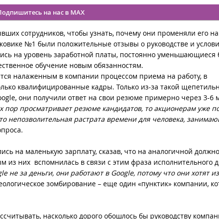
Подпишитесь на нас в MAX
вших сотрудников, чтобы узнать, почему они променяли его на
сковике №1 были положительные отзывы о руководстве и услов
лись на уровень заработной платы, постоянно уменьшающиеся 
ественное обучение новым обязанностям.
тся налаженным в компании процессом приема на работу, в
олько квалифицированные кадры. Только из-за такой щепетиль
oogle, они получили ответ на свои резюме примерно через 3-6 
х пор просматривает резюме кандидатов, то акционерам уже п
это непозволительная растрата времени для человека, занима
опроса.
ись на маленькую зарплату, сказав, что на аналогичной должно
м из них вспомнилась в связи с этим фраза исполнительного 
le не за деньги, они работают в
Google, потому что они хотят и
еологическое зомбирование – еще один «пунктик» компании, к
ссчитывать, насколько дорого обошлось бы руководству компа