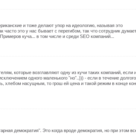
риканские и тоже делают упор на идеологию, называя это
 часто это у нас бывает с перегибом, так что сотрудник думает
 Примеров куча... в том числе и среди SEO компаний...
телям, которые возглавляют одну из кучи таких компаний, если 
исключением одного маленького "но"..))) - если в течение долгог
ть, хлебом насущным, то грош ей цена и такой режим в конце ко
тарная демократия". Это когда вроде демократия, но при этом вс