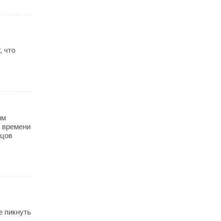
, что
им
о времени
нцов
е пикнуть