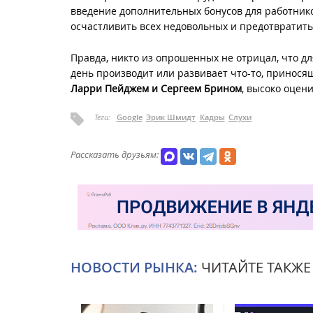
введение дополнительных бонусов для работнико
осчастливить всех недовольных и предотвратить
Правда, никто из опрошенных не отрицал, что д
день производит или развивает что-то, приносящ
Ларри Пейджем и Сергеем Брином
, высоко оцен
Теги:
Google
Эрик Шмидт
Кадры
Слухи
Рассказать друзьям:
НОВОСТИ РЫНКА:
ЧИТАЙТЕ ТАКЖЕ