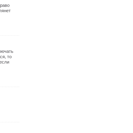
право
шлянет
ключать
ся, то
 если