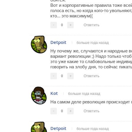
Вот и корпоративные правила тоже всей
голоса есть, но когда кого-то увольняют
кто... это максимум((
-
0
+
Ответить
Detpoit
больше года назад
Ну почему же, случаются и народные во
вариант революции ;) Надо только чтоб
это уже какие то слабовольные индивиду
говорить на злобу дня, то сейчас пикат
-
0
+
Ответить
Kot
больше года назад
На самом деле революция происходит п
-
0
+
Ответить
Detpoit
больше года назад