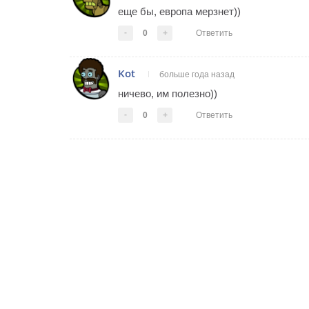
еще бы, европа мерзнет))
-
0
+
Ответить
Kot
больше года назад
ничево, им полезно))
-
0
+
Ответить