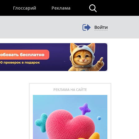
×
Глоссарий
Реклама
Войти
РЕКЛАМА НА САЙТЕ