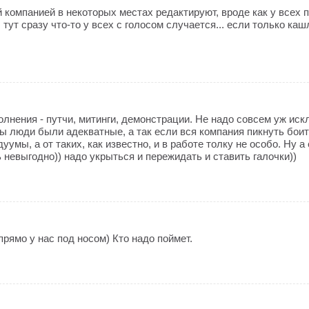
 компанией в некоторых местах редактируют, вроде как у всех 
, тут сразу что-то у всех с голосом случается... если только ка
лнения - путчи, митинги, демонстрации. Не надо совсем уж ис
ы люди были адекватные, а так если вся компания пикнуть боит
умы, а от таких, как известно, и в работе толку не особо. Ну а
ь невыгодно)) надо укрыться и пережидать и ставить галочки))
рямо у нас под носом) Кто надо поймет.