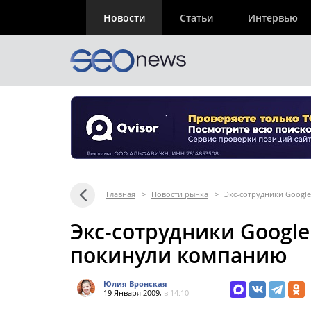
Новости
Статьи
Интервью
Главная
>
Новости рынка
>
Экс-сотрудники Googl
Экс-сотрудники Google
покинули компанию
Юлия Вронская
19 Января 2009,
в 14:10