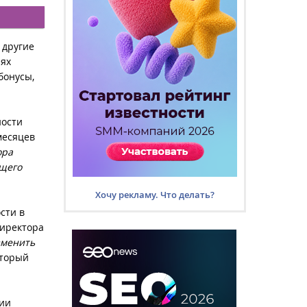
 другие
иях
бонусы,
ности
месяцев
ора
ющего
Хочу рекламу. Что делать?
сти в
директора
зменить
оторый
нии