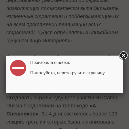
персональных рекомендаций до сервисов,
позволяющих пользователям вырабатывать
жизненные стратегии и поддерживающие их
на всем протяжении реализации этих
стратегий, будут определять в ближайшем
будущем лицо Интернет»
.
Помимо работы над будущим, участники iCamp
Произошла ошибка:
Russia представляли инвесторам стартапы и
участвовали в мастер-классах от
Google
,
Ad
Пожалуйста, перезагрузите страницу.
Labs
и
Бегун
.
Создавать образы будущего участники iCamp
Russia продолжили на теплоходе
«А.
Свешников»
. За 4 дня состоялось более 100
секций, треть из которых была организована