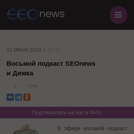
≡
11 Июня 2010
в 19:15
Восьмой подкаст SEOnews
и Димка
0
5756
Подпишитесь на нас в MAX
В эфире восьмой подкаст