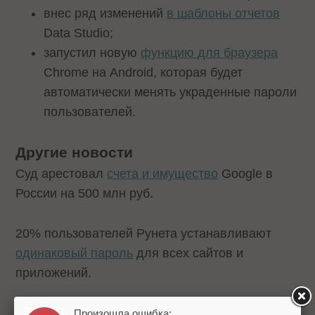
внес ряд изменений
в шаблоны отчетов
Data Studio;
запустил новую
функцию для браузера
Chrome на Android, которая будет
автоматически менять украденные пароли
пользователей.
Другие новости
Суд арестовал
счета и имущество
Google в
России на 500 млн руб.
20% пользователей Рунета устанавливают
одинаковый пароль
для всех сайтов и
приложений.
Самые
популярные браузеры
в мире в апреле
Произошла ошибка: