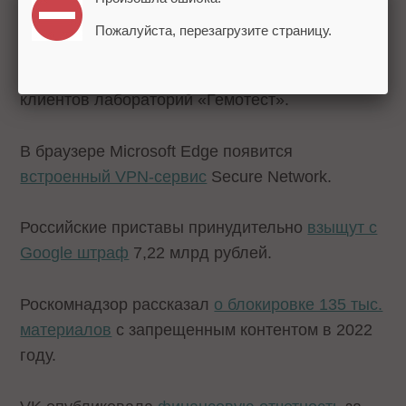
2022 года. Рейтинг.
Пожалуйста, перезагрузите страницу.
В сеть утекли
персональные данные
31 млн
клиентов лабораторий «Гемотест».
В браузере Microsoft Edge появится
встроенный VPN-сервис
Secure Network.
Российские приставы принудительно
взыщут с
Google штраф
7,22 млрд рублей.
Роскомнадзор рассказал
о блокировке 135 тыс.
материалов
с запрещенным контентом в 2022
году.