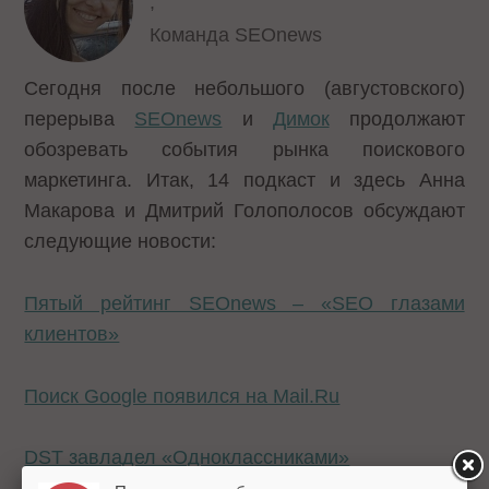
,
Команда SEOnews
Сегодня после небольшого (августовского)
перерыва
SEOnews
и
Димок
продолжают
обозревать события рынка поискового
маркетинга. Итак, 14 подкаст и здесь Анна
Макарова и Дмитрий Голополосов обсуждают
следующие новости:
Пятый рейтинг SEOnews – «SEO глазами
клиентов»
Поиск Google появился на Mail.Ru
DST завладел «Одноклассниками»