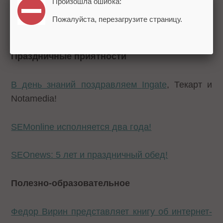
Произошла ошибка:
«Вконтакте» заработала меньше
Пожалуйста, перезагрузите страницу.
«Одноклассников»
Праздничные приятности
В день знаний поздравляем
Ingate
, Текарт и
Notamedia!
SEMonline исполняется два года!
SEOnews: 5 лет и праздничный обед!
Полезно-образовательное
Федор Вирин представляет книгу об интернет-