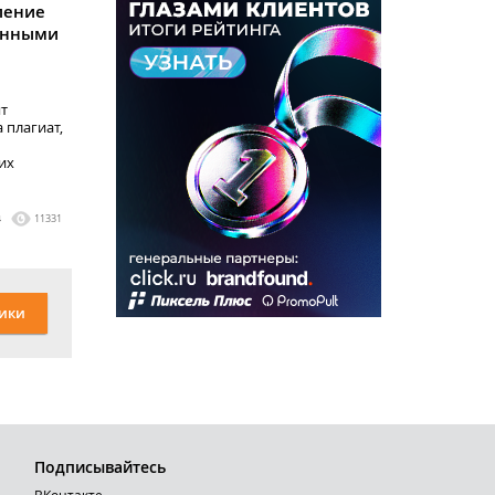
ление
санными
ят
 плагиат,
их
4
11331
ики
Подписывайтесь