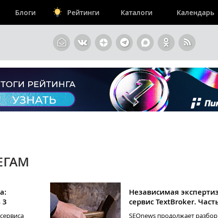
Блоги
Рейтинги
Каталоги
Календарь
ЕГАМ
а:
Независимая экспертиз
 3
сервис TextBroker. Част
сервиса
SEOnews продолжает разбор