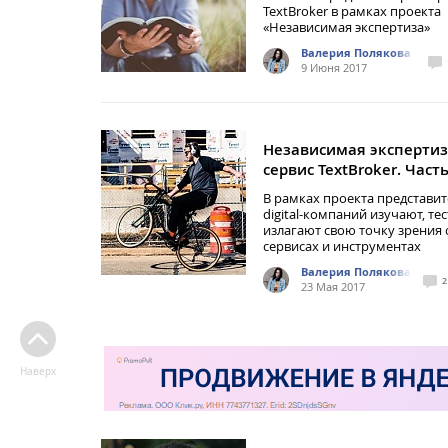
TextBroker в рамках проекта
«Независимая экспертиза»
Валерия Полякова
9 Июня 2017
Независимая экспертиз
сервис TextBroker. Часть
В рамках проекта представи
digital-компаний изучают, те
излагают свою точку зрения 
сервисах и инструментах
Валерия Полякова
2
23 Мая 2017
Наверх