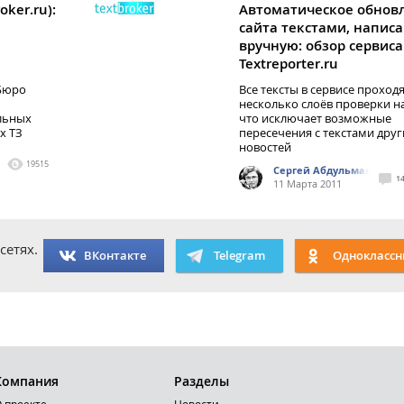
ker.ru):
Автоматическое обнов
сайта текстами, напи
вручную: обзор сервиса
Textreporter.ru
 Бюро
Все тексты в сервисе проход
несколько слоёв проверки на
льных
что исключает возможные
х ТЗ
пересечения с текстами друг
новостей
19515
Сергей Абдульманов
1
11 Марта 2011
сетях.
ВКонтакте
Telegram
Одноклассн
Компания
Разделы