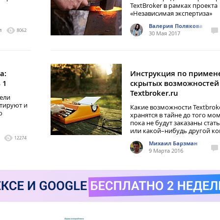
TextBroker в рамках проекта
«Независимая экспертиза»
Валерия Полякова
1
8062
30 Мая 2017
а:
Инструкция по примен
 1
скрытых возможностей
Textbroker.ru
тели
стируют и
Какие возможности Textbroke
о
хранятся в тайне до того мо
пока не будут заказаны стать
или какой–нибудь другой ко
12274
Михаил Барзман
9 Марта 2016