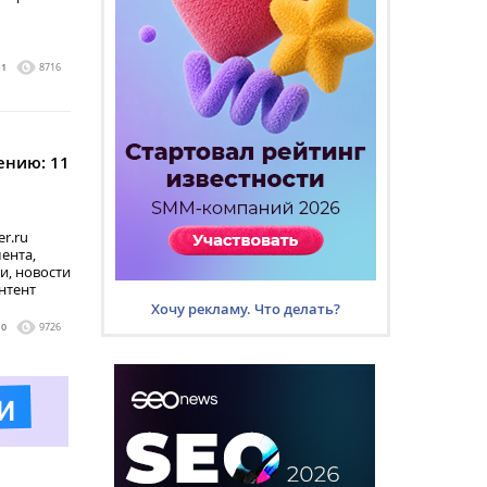
1
8716
ению: 11
r.ru
мента,
и, новости
нтент
Хочу рекламу. Что делать?
0
9726