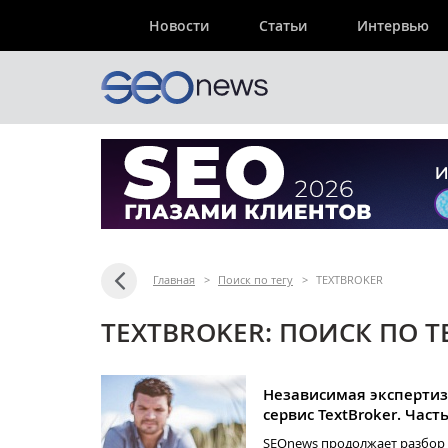
Новости
Статьи
Интервью
Главная
>
Поиск по тегу
>
TEXTBROKER
TEXTBROKER: ПОИСК ПО Т
Независимая экспертиз
сервис TextBroker. Часть
SEOnews продолжает разбор 