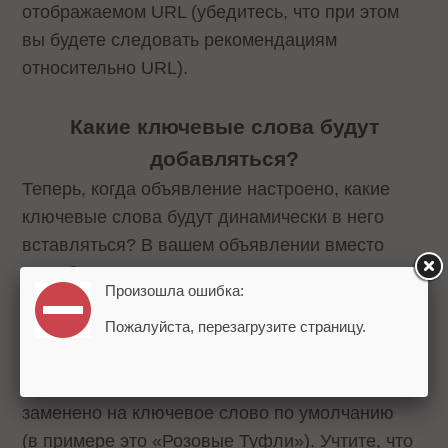
отображаемом URL (убедитесь, что при этом
вы будете следовать рекомендациям
относительно URL).
Какие ключевые слова будут
добавляться?
Теперь, когда объявление настроено, какие
ключевые слова будут динамически в него
вставляться? В вашем объявлении вместо
кода будут показываться ключевые слова
Произошла ошибка:
из вашей группы объявлений наиболее
Пожалуйста, перезагрузите страницу.
близкие к поисковому запросу пользователя.
Если ключевое слово будет превышать лимит
знаков в строке объявления, то оно будет
заменено на ключевое слово по умолчанию
(в примере это «Розовые Туфли»). Учтите, что