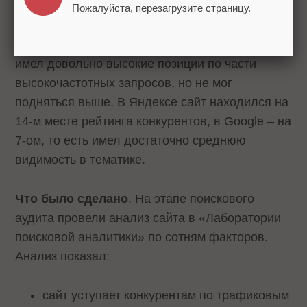
Кейс 1. Интернет-магазин зоотоваров
Пожалуйста, перезагрузите страницу.
Компания начала работать с магазином в
марте 2020 года. На старте работ сайт уже
имел довольно высокие позиции по части
высокочастотных запросов, но не мог
подняться выше. В Яндексе сайт находился на
14-м месте рейтинга конкурентов, в Google – на
7-ом, то есть имел достаточно среднюю
видимость в тематике.
Что было сделано
. На этапе поискового
аудита провели анализ сайта в «Лаборатории
поисковой аналитики» по сотням факторов.
Анализ показал:
сайт уступает конкурентам по трафиковым