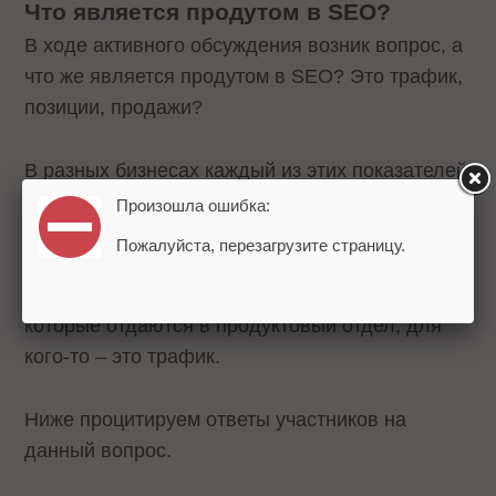
Что является продутом в SEO?
В ходе активного обсуждения возник вопрос, а
что же является продутом в SEO? Это трафик,
позиции, продажи?
В разных бизнесах каждый из этих показателей
может быть продуктом. Что будет хорошо для
Произошла ошибка:
одного, то может не сработать для другого.
Пожалуйста, перезагрузите страницу.
Подходы могут различаться. Для кого-то
продукт в SEO – это поисковые инсайты,
которые отдаются в продуктовый отдел, для
кого-то – это трафик.
Ниже процитируем ответы участников на
данный вопрос.