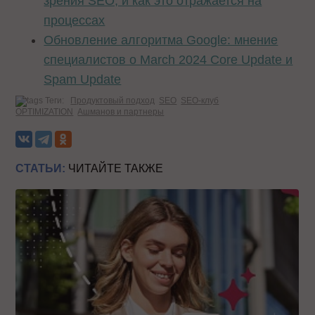
зрения SEO, и как это отражается на
процессах
Обновление алгоритма Google: мнение
специалистов о March 2024 Core Update и
Spam Update
Теги:
Продуктовый подход
SEO
SEO-клуб
OPTIMIZATION
Ашманов и партнеры
СТАТЬИ:
ЧИТАЙТЕ ТАКЖЕ