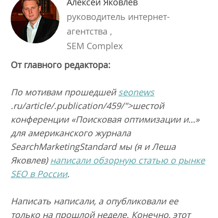
Алексей Яковлев
руководитель интернет-
агентства ,
SEM Complex
От главного редактора:
По мотивам прошедшей
seonews
.ru/article/.publication/459/">шестой
конференции «Поисковая оптимизации и…»
для американского журнала
SearchMarketingStandard мы (я и Леша
Яковлев)
написали обзорную статью о рынке
SEO в России
.
Написать написали, а опубликовали ее
только на прошлой неделе. Конечно, этот