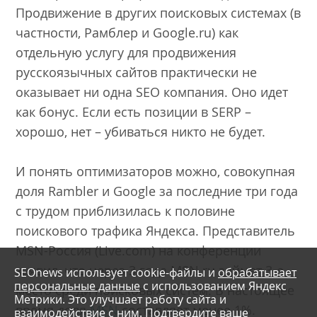
Продвижение в других поисковых системах (в
частности, Рамблер и Google.ru) как
отдельную услугу для продвижения
русскоязычных сайтов практически не
оказывает ни одна SEO компания. Оно идет
как бонус. Если есть позиции в SERP –
хорошо, нет – убиваться никто не будет.
И понять оптимизаторов можно, совокупная
доля Rambler и Google за последние три года
с трудом приблизилась к половине
поискового трафика Яндекса. Представитель
MSN-Россия (Live.com) на конференции
заявил, что через 3 года MSN.ru займет 3-е
SEOnews использует cookie-файлы и
обрабатывает
персональные данные
с использованием Яндекс
место среди поисковых систем. В настоящее
Метрики. Это улучшает работу сайта и
время доля
MSN
составляет менее 1%.
взаимодействие с ним. Подтвердите ваше