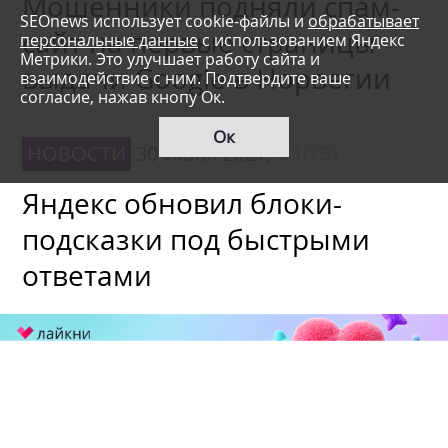
Мошенники подняли спам-
SEOnews использует cookie-файлы и
обрабатывает
сайт на первые страницы
персональные данные
с использованием Яндекс
Метрики. Это улучшает работу сайта и
выдачи Google в Норвегии
взаимодействие с ним. Подтвердите ваше
согласие, нажав кнопу Ок.
Ок
НОВОСТИ
30 Июля 2021,
в 10:51
Яндекс обновил блоки-
подсказки под быстрыми
ответами