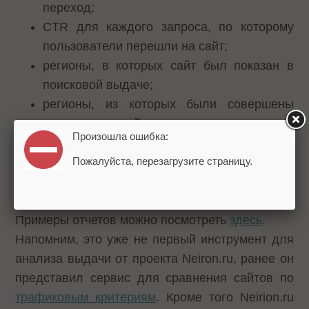
переход;
CTR для каждого запроса, по которому
пользователи перешли на сайт;
регионы, в которых сайт был показан в
поисковой выдаче;
регионы, из которых были совершены
переходы на сайт.
Произошла ошибка:
Пожалуйста, перезагрузите страницу.
Для того чтобы получить отчет, необходимо
зарегистрироваться. Анализировать можно как
собственный сайт, так и ресурсы конкурентов.
Примеры отчетов можно посмотреть
здесь
.
Напомним, это уже не первый инструмент для
анализа выдачи от проекта Neiron.ru, ранее он
представил сервис для сравнения сайтов по
трафиковым критериям
. Кроме того Neirion.ru