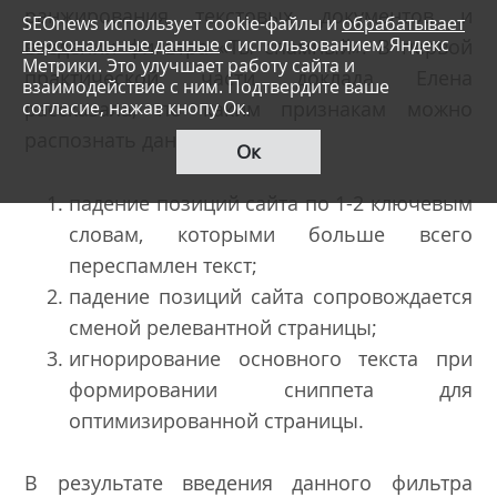
ранжирования текстовых документов и
SEOnews использует cookie-файлы и
обрабатывает
персональные данные
с использованием Яндекс
введении фильтра «Ты спамный». В первой
Метрики. Это улучшает работу сайта и
практической части доклада Елена
взаимодействие с ним. Подтвердите ваше
согласие, нажав кнопу Ок.
рассказала, по каким признакам можно
распознать данный фильтр:
Ок
падение позиций сайта по 1-2 ключевым
словам, которыми больше всего
переспамлен текст;
падение позиций сайта сопровождается
сменой релевантной страницы;
игнорирование основного текста при
формировании сниппета для
оптимизированной страницы.
В результате введения данного фильтра