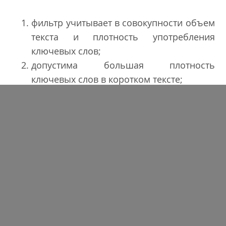
фильтр учитывает в совокупности объем
текста и плотность употребления
ключевых слов;
допустима большая плотность
ключевых слов в коротком тексте;
чем длиннее текст, тем меньше должна
быть плотность ключевой фразы;
оптимальное количество текста и
плотности повторений ключевых
запросов зависит от специфики самих
запросов, под которые оптимизируется
текст.
О том, каким является оптимальное
количество текста и плотность вхождений, а