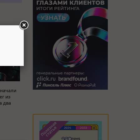
 начали
ег из
а два