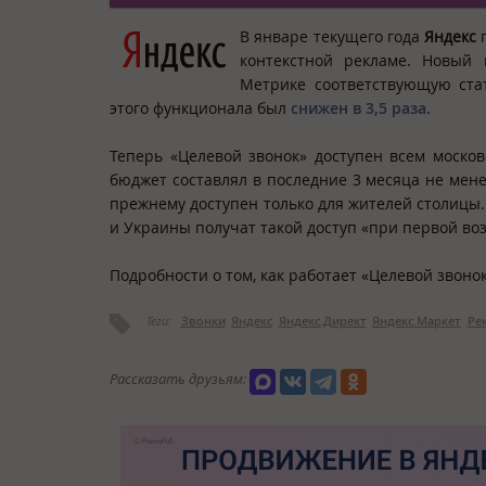
В январе текущего года
Яндекс
контекстной рекламе. Новый 
Метрике соответствующую ста
этого функционала был
снижен в 3,5 раза
.
Теперь «Целевой звонок» доступен всем моско
бюджет составлял в последние 3 месяца не мене
прежнему доступен только для жителей столицы.
и Украины получат такой доступ «при первой во
Подробности о том, как работает «Целевой звон
Теги:
Звонки
Яндекс
Яндекс.Директ
Яндекс.Маркет
Ре
Рассказать друзьям: