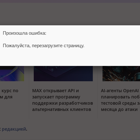
Произошла ошибка:
Пожалуйста, перезагрузите страницу.
 курс по
MAX открывает API и
AI-агенты OpenAI
м для
запускает программу
планировать поб
поддержки разработчиков
тестовой среды з
альтернативных клиентов
месяца до атаки
с
редакцией
.