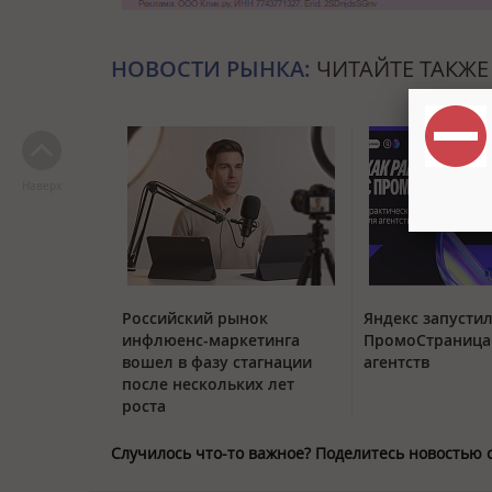
НОВОСТИ РЫНКА:
ЧИТАЙТЕ ТАКЖЕ
Наверх
Российский рынок
Яндекс запустил
инфлюенс-маркетинга
ПромоСтраница
вошел в фазу стагнации
агентств
после нескольких лет
роста
Случилось что-то важное? Поделитесь новостью 