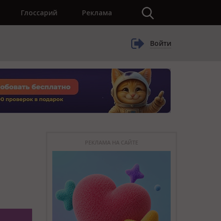
×
Глоссарий
Реклама
Войти
РЕКЛАМА НА САЙТЕ