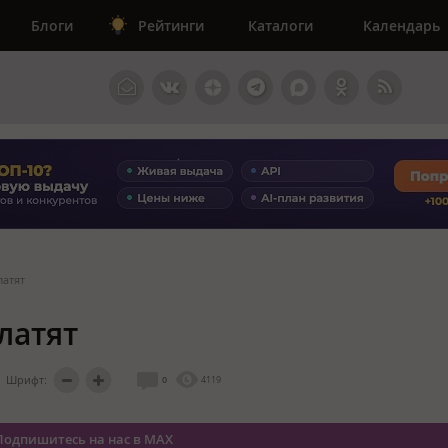
Блоги
Рейтинги
Каталоги
Календарь
латят
латят
Шрифт:
0
4119
Подпишитесь на нас в MAX