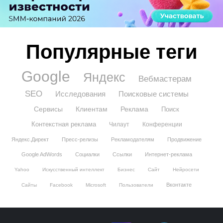
Популярные теги
Google
Яндекс
Вебмастерам
SEO
Исследования
Поисковые системы
Сервисы
Клиентам
Реклама
Поиск
Контекстная реклама
Чилаут
Конференции
Яндекс.Директ
Пресс-релизы
Рекламодателям
Продвижение
Google AdWords
Социалки
Ссылки
Интернет-реклама
Yahoo
Искусственный интеллект
Бизнес
Сайт
Нейросети
Вконтакте
Сайты
Facebook
Microsoft
Пользователи