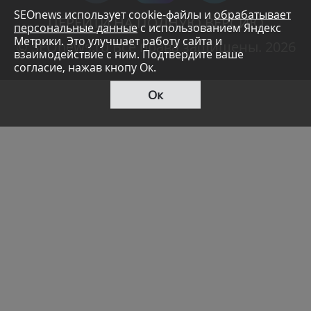
SEOnews использует cookie-файлы и
обрабатывает
ПЕРЕЙТИ НА ПОЛНУЮ ВЕРСИЮ
персональные данные
с использованием Яндекс
Метрики. Это улучшает работу сайта и
© SEOnews.ru Все права защищены. 2026
взаимодействие с ним. Подтвердите ваше
согласие, нажав кнопу Ок.
Ок