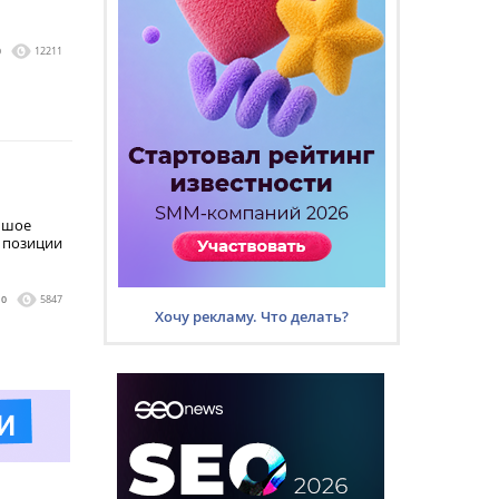
0
12211
ьшое
 позиции
0
5847
Хочу рекламу. Что делать?