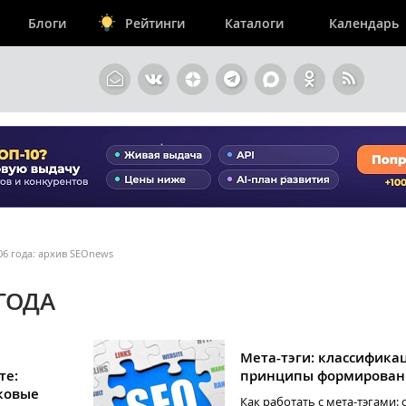
Блоги
Рейтинги
Каталоги
Календарь
06 года: архив SEOnews
 ГОДА
Мета-тэги: классифика
те:
принципы формирован
ковые
Как работать с мета-тэгами: