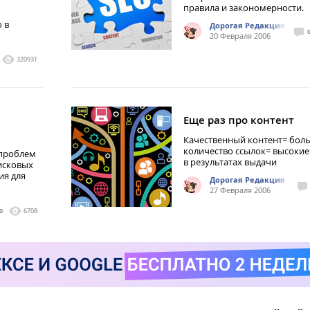
правила и закономерности.
 в
Дорогая Редакция
20 Февраля 2006
320931
Еще раз про контент
Качественный контент= бол
количество ссылок= высокие
 проблем
в результатах выдачи
исковых
ия для
Дорогая Редакция
27 Февраля 2006
0
6708