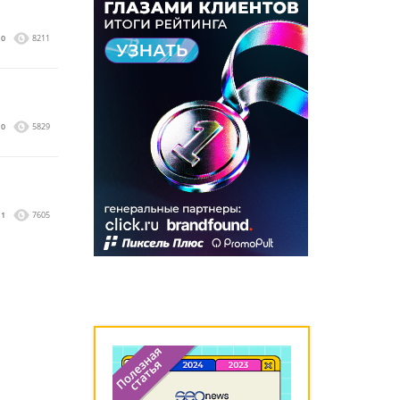
0
8211
0
5829
1
7605