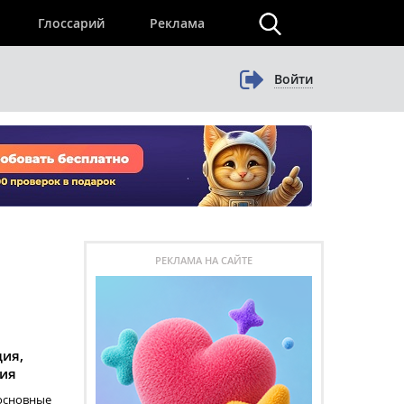
×
Глоссарий
Реклама
Войти
РЕКЛАМА НА САЙТЕ
ция,
ия
 основные