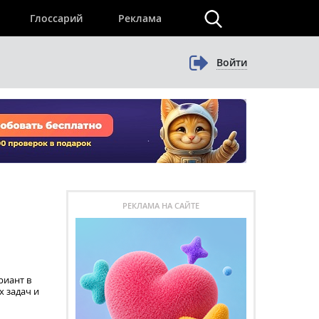
×
Глоссарий
Реклама
Войти
РЕКЛАМА НА САЙТЕ
риант в
х задач и