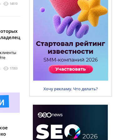
6
14510
которых
владелец
 клиенты
йте
2
17353
Хочу рекламу. Что делать?
акое
охо