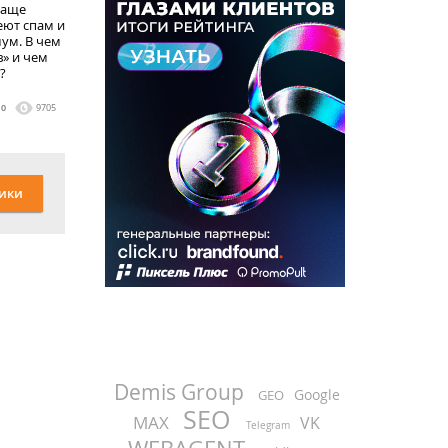
чаще
еют спам и
ум. В чем
» и чем
?
0
9705
ики
Demis Group
Google
GEO
SEO
MAX
VK
Telegram