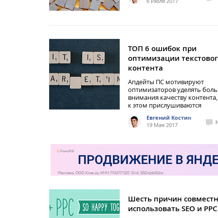
6 Июля 2017
ТОП 6 ошибок при
оптимизации текстово
контента
Апдейты ПС мотивируют
оптимизаторов уделять бол
внимания качеству контента, 
к этом прислушиваются
Евгений Костин
3
19 Мая 2017
Шесть причин совмест
использовать SEO и PPC