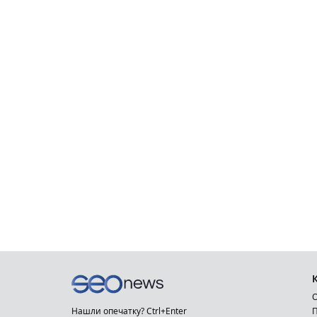
О
Нашли опечатку? Ctrl+Enter
П