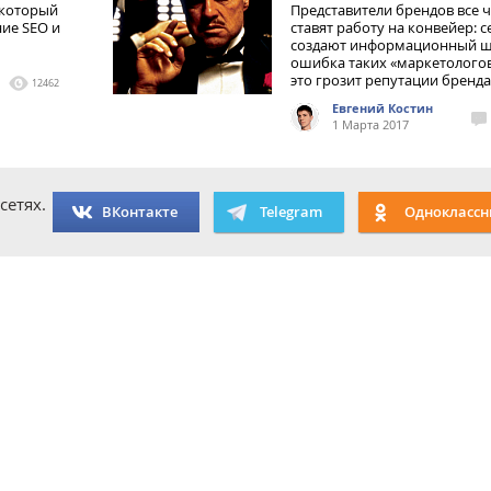
 который
Представители брендов все 
ние SEO и
ставят работу на конвейер: с
создают информационный ш
ошибка таких «маркетологов
это грозит репутации бренда
12462
Евгений Костин
1 Марта 2017
сетях.
ВКонтакте
Telegram
Одноклассн