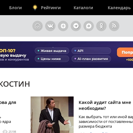
Блоги
Рейтинги
Каталоги
Календарь
 КОСТИН
ова для
Какой аудит сайта мне
необходим?
ь
Как выбрать тот или иной ва
о ядра
зависимости от поставленны
размера бюджета
25198