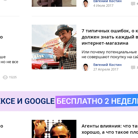
Евгений Костин
4 Июля 2017
7 типичных ошибок, о 
го
должен знать каждый 
интернет-магазина
Или почему потенциальные
ьше
не совершают покупку на са
но не все
Евгений Костин
27 Апреля 2017
15225
но
Агенты влияния: что т
хорошо, а что такое пл