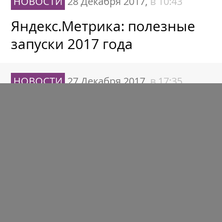
НОВОСТИ
28 Декабря 2017,
в 10:43
Яндекс.Метрика: полезные
запуски 2017 года
НОВОСТИ
27 Декабря 2017,
в 17:35
НСК: в 2018 году рекламный
рынок РФ замедлит рост
НОВОСТИ
27 Декабря 2017,
в 13:41
Google не будет запрещать
экспорт данных AdWords
через API сервиса