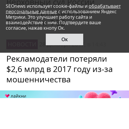
Верховный суд России
SEOnews использует cookie-файлы и
обрабатывает
зарегистрировал иск
персональные данные
с использованием Яндекс
Метрики. Это улучшает работу сайта и
Telegram к ФСБ
взаимодействие с ним. Подтвердите ваше
согласие, нажав кнопу Ок.
Ок
НОВОСТИ
28 Декабря 2017,
в 14:43
Рекламодатели потеряли
$2,6 млрд в 2017 году из-за
мошенничества