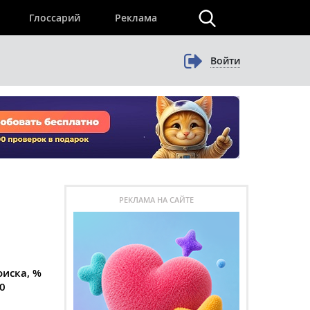
×
Глоссарий
Реклама
Войти
РЕКЛАМА НА САЙТЕ
оиска, %
0