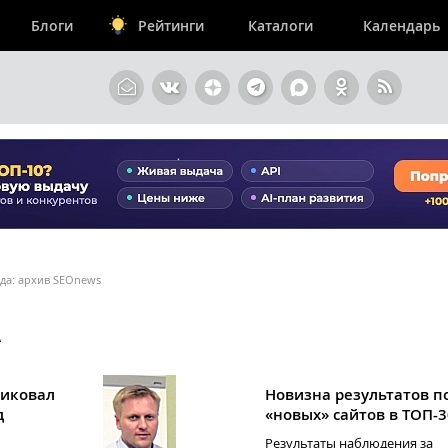
Блоги
Рейтинги
Каталоги
Календарь
ода: архив SEOnews
А
ликовал
Новизна результатов п
д
«новых» сайтов в ТОП-3
Результаты наблюдения за