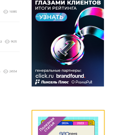
1
16985
2
9635
4
24554