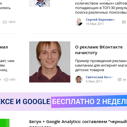
х
количеством «новых» сайтов
нились
попадающих в ТОП-30 резул
поиска различных поисковы
Сергей Карпович
10874
16 Мая 2011
 мал
О рекламе ВКонтакте
начистоту
ает, чем
Пример проведения реклам
лям
кампании для интернет-мага
аниц
детских товаров
Святослав Кочетков
1
6360
34
6 Мая 2011
Бегун + Google Analytics: составляем “черный