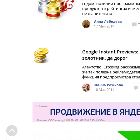
годом позиции программны
продуктов в рейтингах изме
незначительно
Анна Лебедева
7
17 Мая 2011
Google Instant Previews:
золотник, да дорог
Агентство iCrossing рассказыв
же так полезна рекламодате
функция предпросмотра стр
Жанна Рожкова
10 Мая 2011