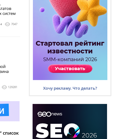
,
ьтатов
х систем
4
7047
ной
зина
129281
Хочу рекламу. Что делать?
” список