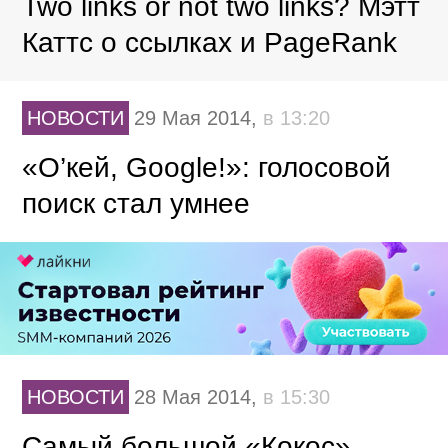
Two links or not two links? Мэтт
Каттс о ссылках и PageRank
НОВОСТИ
29 Мая 2014,
в 13:20
«О’кей, Google!»: голосовой
поиск стал умнее
НОВОСТИ
28 Мая 2014,
в 15:30
Самый большой «Кокос»