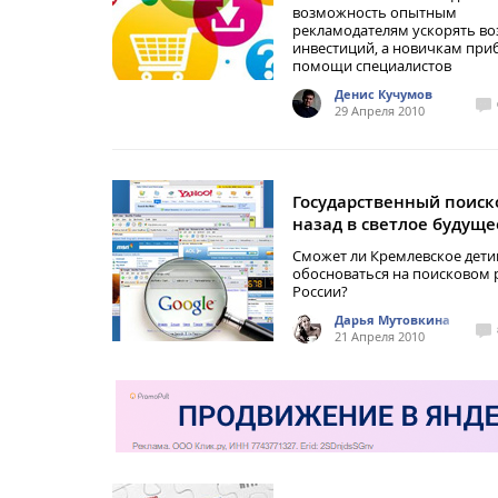
возможность опытным
рекламодателям ускорять во
инвестиций, а новичкам приб
помощи специалистов
Денис Кучумов
29 Апреля 2010
Государственный поиск
назад в светлое будуще
Сможет ли Кремлевское дет
обосноваться на поисковом
России?
Дарья Мутовкина
21 Апреля 2010