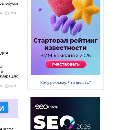
 белорусов
0
7472
 для
и
 в
декларацию
Хочу рекламу. Что делать?
5
8774
цессу.