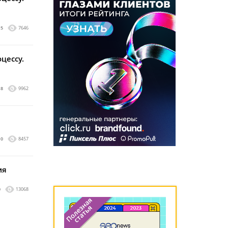
5
7646
цессу.
8
9962
0
8457
ия
0
13068