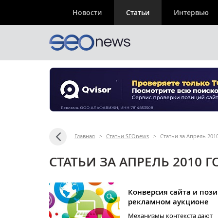
Новости
Статьи
Интервью
Главная
>
Статьи SEOnews
>
Статьи за Апрель 201
СТАТЬИ ЗА АПРЕЛЬ 2010 Г
Конверсия сайта и пози
рекламном аукционе
Механизмы контекста дают