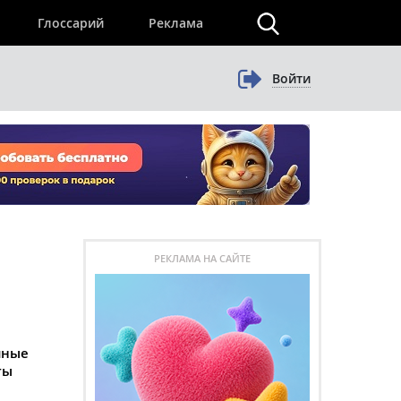
×
Глоссарий
Реклама
Войти
РЕКЛАМА НА САЙТЕ
чные
ты