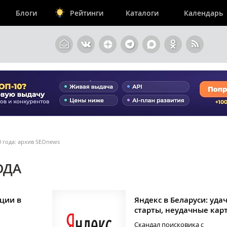
Блоги
Рейтинги
Каталоги
Календарь
0 года: архив SEOnews
ОДА
ции в
Яндекс в Беларуси: уда
старты, неудачные кар
Скандал поисковика с