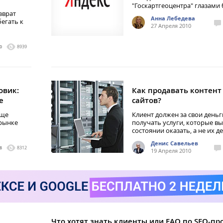
"Госкартгеоцентра" глазами
зврат
Анна Лебедева
егать к
27 Апреля 2010
0
8939
овик:
Как продавать контент
е
сайтов?
ище
Клиент должен за свои деньг
 рынке
получать услуги, которые вы
состоянии оказать, а не их 
Денис Савельев
8
8312
19 Апреля 2010
Что хотят знать клиенты или FAQ по SEO-про