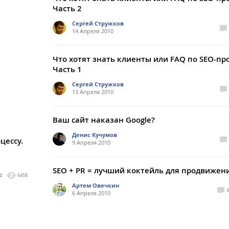
Часть 2
Сергей Стружков
14 Апреля 2010
Что хотят знать клиенты или FAQ по SEO-про
Часть 1
Сергей Стружков
13 Апреля 2010
Ваш сайт наказан Google?
Денис Кучумов
цессу.
9 Апреля 2010
SEO + PR = лучший коктейль для продвижен
2
6458
Артем Овечкин
6 Апреля 2010