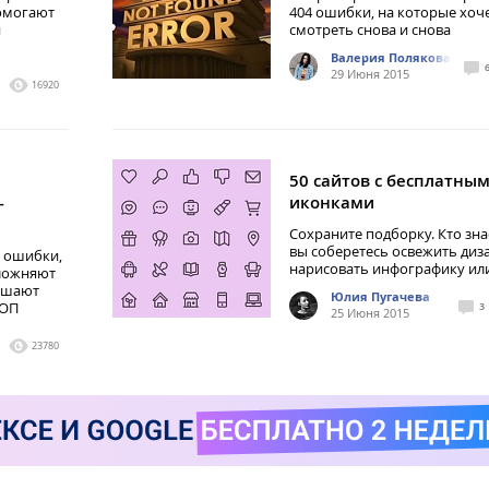
помогают
404 ошибки, на которые хоч
и
смотреть снова и снова
Валерия Полякова
29 Июня 2015
16920
50 сайтов с бесплатны
-
иконками
Сохраните подборку. Кто знае
вы соберетесь освежить диза
 ошибки,
нарисовать инфографику ил
сложняют
ешают
Юлия Пугачева
ТОП
3
25 Июня 2015
23780