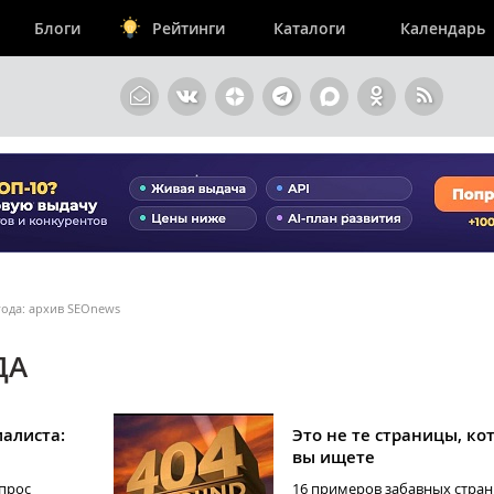
Блоги
Рейтинги
Каталоги
Календарь
года: архив SEOnews
ДА
алиста:
Это не те страницы, ко
вы ищете
прос
16 примеров забавных стра