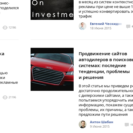
в месяц из систем контекстн
знес-
рекламы при цене не выше 1 р
 поделился
и успешно конвертировать э
и
трафик
Евгений Ческидов
12186
18 Июня 2015
ка
Продвижение сайтов
автодилеров в поисков
системах: последние
тенденции, проблемы
ощью
и решения
ики
рекламные
В этой статье мы приведем р
достаточно продолжительно
с дилерскими сайтами, а так
21196
попытаемся упорядочить 
информацию, покажем сущ
проблемы, их причины, а та
предложим пути решения
Антон Шабан
1
9 Июня 2015