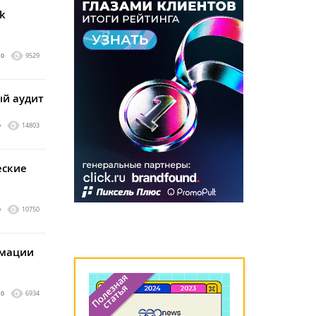
k
0
9529
ый аудит
0
14803
еские
0
10750
рмации
0
6934