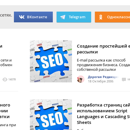
сетях.
ВКонтакте
Telegram
Одноклассн
и
Создание простейшей e
рассылки
сети и
E-mail рассылка как способ
 обмен
продвижения бизнеса. Созда
собственой рассылки
Дорогая Редакция
14078
1
18 Октября 2006
ного
Разработка страниц сай
ении
использованием Script
атки
Languages и Cascading S
Sheets
тинга при