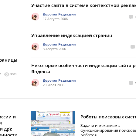
Участие сайта в системе контекстной рекл
Дорогая Редакция
17 Августа 2006
Управление индексацией страниц
Дорогая Редакция
3 Августа 2006
траницы
Некоторые особенности индексации сайта 
Яндекса
0
9003
Дорогая Редакция
20 Июля 2006
оссии и
Роботы поисковых сист
и
Задачи и механизмы
и др):
функционирования поисков
бенности
роботов