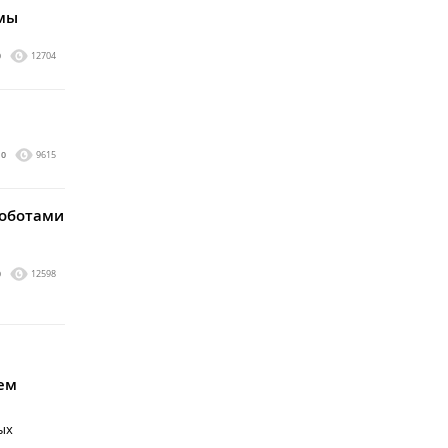
амы
0
12704
0
9615
роботами
0
12598
ем
ых