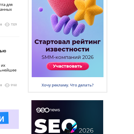
пта для
ванных
0
7329
тью
 их
льнейшее
Хочу рекламу. Что делать?
0
9160