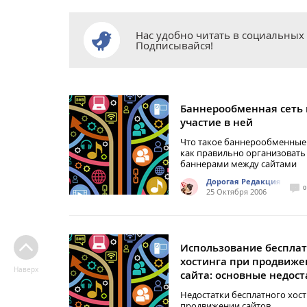
Нас удобно читать в социальных 
Подписывайся!
Баннерообменная сеть 
участие в ней
Что такое баннерообменные 
как правильно организовать
баннерами между сайтами
Дорогая Редакция
0
25 Октября 2006
Использование бесплат
хостинга при продвиж
Наверх
сайта: основные недост
Недостатки бесплатного хос
продвижении сайтов