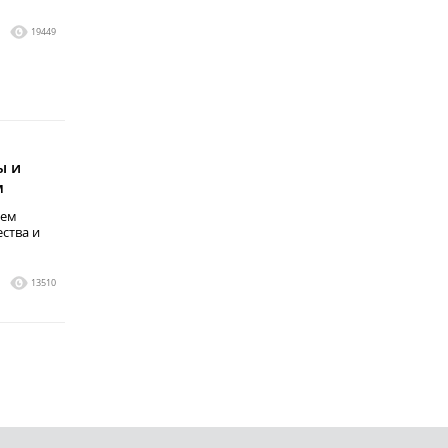
1
19449
ы и
м
хем
ства и
1
13510