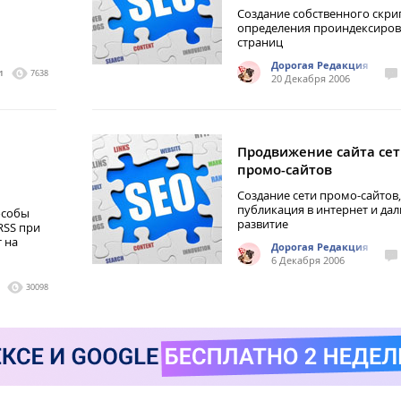
Cоздание собственного скри
определения проиндексиро
страниц
Дорогая Редакция
1
7638
20 Декабря 2006
Продвижение сайта се
ы
промо-сайтов
Создание сети промо-сайтов,
публикация в интернет и да
особы
развитие
RSS при
т на
Дорогая Редакция
6 Декабря 2006
30098