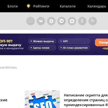
Блоги
Рейтинги
Каталоги
Календарь
архив SEOnews
Написание скрипта для
ские
определения страниц с
проиндексированных Я