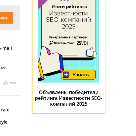
ики
-mail
ние
1
21896
Объявлены победители
рейтинга Известности SEO-
компаний 2025
та c
tyle