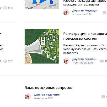
Работа с языками сценариев
каскадными таблицами
0
6641
Дорогая Редакция
5 Октября 2006
и
Регистрация в каталога
поисковых систем
ды
Каталог Яндекс и каталог Goo
щью
чего нужно размещать сайты
каталогах
Дорогая Редакция
0
8972
1
7 Сентября 2006
Язык поисковых запросов
Дорогая Редакция
24 Августа 2006