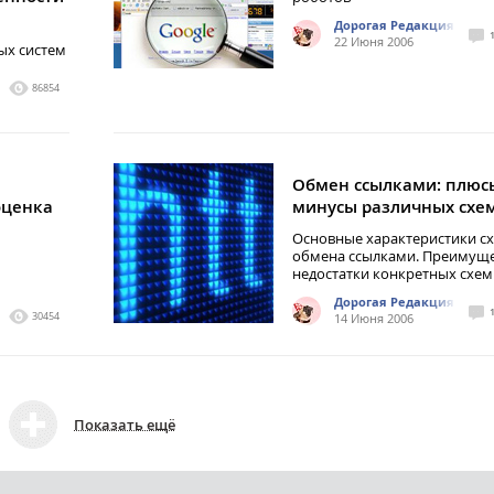
Дорогая Редакция
22 Июня 2006
ых систем
86854
Обмен ссылками: плюс
оценка
минусы различных схе
Основные характеристики с
обмена ссылками. Преимуще
недостатки конкретных схем
Дорогая Редакция
30454
14 Июня 2006
Показать ещё