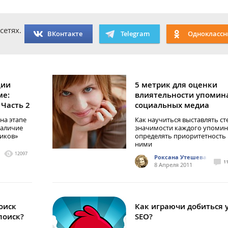
сетях.
ВКонтакте
Telegram
Одноклассн
ции
5 метрик для оценки
ме:
влиятельности упомин
 Часть 2
социальных медиа
на этапе
Как научиться выставлять с
наличие
значимости каждого упомин
иков»
определять приоритетность 
ними
12097
Роксана Утешева
1
8 Апреля 2011
оиск
Как играючи добиться у
 поиск?
SEO?