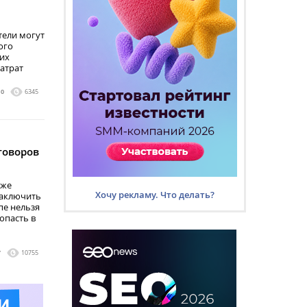
тели могут
ого
их
атрат
0
6345
говоров
уже
Хочу рекламу. Что делать?
заключить
пе нельзя
опасть в
7
10755