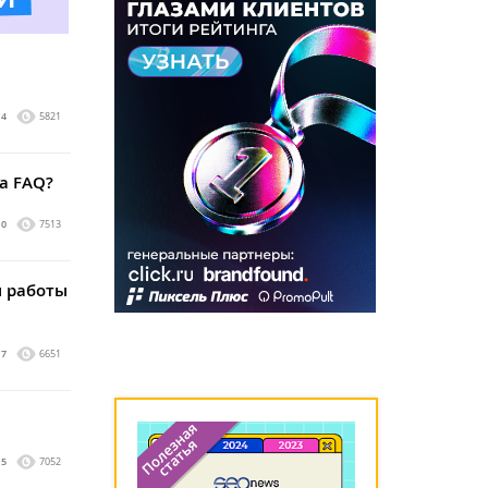
4
5821
а FAQ?
0
7513
ы работы
7
6651
5
7052