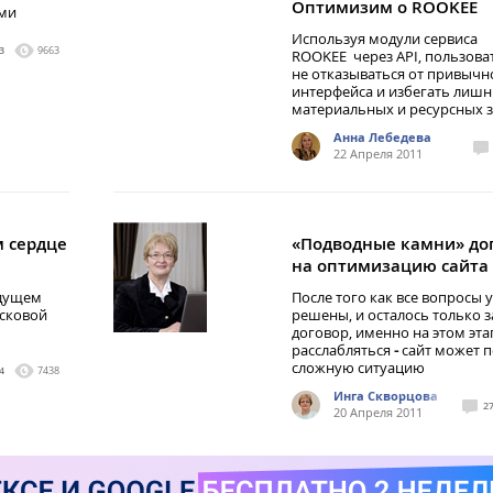
Оптимизим о ROOKEE
ыми
Используя модули сервиса
3
9663
ROOKEE через API, пользова
не отказываться от привычн
интерфейса и избегать лишн
материальных и ресурсных з
Анна Лебедева
22 Апреля 2011
м сердце
«Подводные камни» до
на оптимизацию сайта
удущем
После того как все вопросы 
сковой
решены, и осталось только 
договор, именно на этом эта
расслабляться
-
сайт может п
сложную ситуацию
4
7438
Инга Скворцова
2
20 Апреля 2011