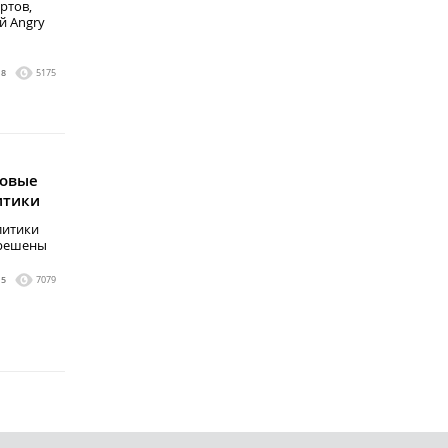
ртов,
й Angry
8
5175
новые
итики
литики
 решены
5
7079