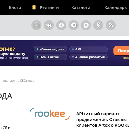
Блоги
Рейтинги
Каталоги
Календарь
1 года: архив SEOnews
ОДА
APIтитный вариант
продвижения. Отзывы
клиентов Artox о ROOKE
ю СЯ и