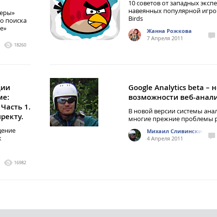
10 советов от западных экспе
навеянных популярной игро
неры»
Birds
во поиска
е»
Жанна Рожкова
7 Апреля 2011
18260
ции
Google Analytics beta – 
ме:
возможности веб-анал
 Часть 1.
В новой версии системы ана
ректу.
многие прежние проблемы
дение
Михаил Сливинский
к
4 Апреля 2011
16982