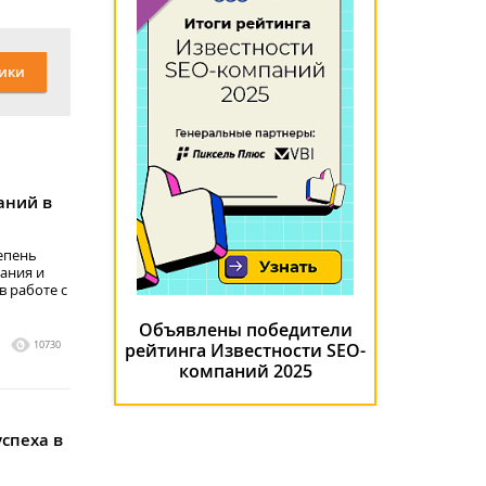
ики
аний в
тепень
ания и
в работе с
Объявлены победители
1
10730
рейтинга Известности SEO-
компаний 2025
спеха в